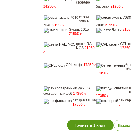
серебро
24250
c
базовая
21950
c
серая
эмаль
7040
21950
c
7038
21950
c
Эмаль 1015
Латте
219
21950
c
цвета RAL,
CPL с
NCS
21950
1735
c
CPL лофт
17350
c
бе
тё
17350
c
пвх
п
с
состаренный дуб
17350
c
17350
c
пвх фисташка
пвх се
17350
c
c
Купить в 1 клик
Вызва