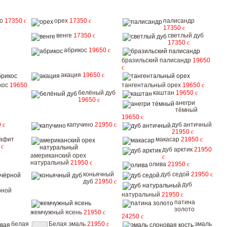
во
17350
c
орех
17350
c
палисандр
17350
c
венге
17350
c
светлый дуб
17350
c
абрикос
19650
c
бразильский палисандр
19650
c
акация
19650
c
кос
19650
тангентальный орех
19650
c
белёный дуб
каштан
19650
c
19650
c
анегри
тёмный
19650
c
0
c
капучино
21950
c
дуб античный
21950
c
рафит
макасар
21950
c
0
c
дуб арктик
21950
американский орех
c
натуральный
21950
c
олива
21950
c
коньячный
дуб седой
21950
c
дуб
21950
c
дуб
рной
натуральный
21950
c
патина
золото
жемчужный ясень
21950
c
24250
c
белая
Белая эмаль
21950
c
эмаль