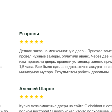
Егоровы
★★★★★
Делали заказ на межкомнатную дверь. Приехал заме
провел нужные замеры, оплатили аванс. Через две 
нам привезли дверь, провели установку, заняло при
а
1,5 часа. Все было сделано достаточно аккуратно и 
минимумом мусора. Результатом работы довольны.
Алексей Шаров
★★★★★
,
Купил межкомнатные двери на сайте Globaldoor и ост
сь по
полном восторге! Я долго искал что-то подходящее, и