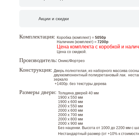
Акции и скидки
Комплектация:
Коробка (комплект) =
5050р
Наличник (комплект) =
7200р
Цена комплекта с коробкой и нали
Цена со скидкой.
Производитель:
Оникс/Фортрез
Конструкция:
Дверь полнотелая, из наборного массива сосны
двухкомпонентный полиуретановый лак. нестан
зеркало
+1400р. без текстуры дерева
Размеры двери:
Толщина дверей 40 мм
1900 х 550 мм
1900 х 600 мм
2000 х 550 мм
2000 х 600 мм
2000 х 700 мм
2000 х 800 мм
2000 х 900 мм
Без наценки. Высота от 1000 до 2200 мм с шаг
Нестандартный размер (от +10% к стоимости