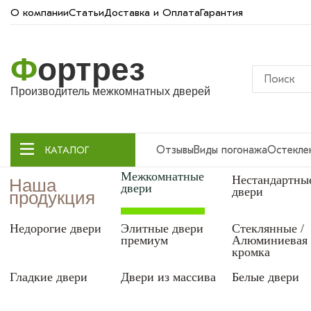
О компании
Статьи
Доставка и Оплата
Гарантия
Ф
ортрез
Производитель межкомнатных дверей
Отзывы
Виды погонажа
Остекле
КАТАЛОГ
Межкомнатные
Нестандартны
Наша
двери
двери
продукция
Недорогие двери
Элитные двери
Стеклянные /
премиум
Алюминиевая
кромка
Гладкие двери
Двери из массива
Белые двери