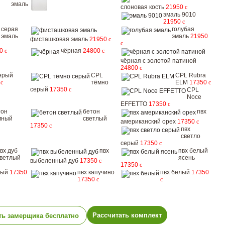
эмаль
слоновая кость
21950
c
эмаль 9010
21950
c
серая
голубая
эмаль
эмаль
21950
фисташковая эмаль
21950
c
c
50
c
чёрная
24800
c
чёрная с золотой патиной
24800
c
ерый
CPL
CPL Rubra
0
c
тёмно
ELM
17350
c
серый
17350
c
CPL
Noce
EFFETTO
17350
c
тон
бетон
пвх
мный
светлый
американский орех
17350
c
17350
c
пвх
светло
серый
17350
c
вх дуб
пвх
пвх белый
ветлый
ясень
выбеленный дуб
17350
c
17350
c
рый
17350
пвх капучино
пвх белый
17350
17350
c
c
Рассчитать комплект
ть замерщика бесплатно