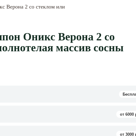
с Верона 2 со стеклом или
пон Оникс Верона 2 со
полнотелая массив сосны
Беспл
от 6000 
от 3000 