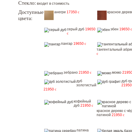
Стекло:
входит в стоимость
Доступные
анегри
17350
c
красное дере
цвета:
серый дуб
19650
эбен
19650
c
c
пангар
19650
c
тангентальный абри
c
зебрано
21950
c
мокко
2195
дуб
дуб г
золотистый
2195
21950
c
кофейный
дуб
21950
c
красное дерево с чё
патиной
21950
c
патина