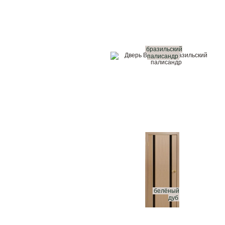
бразильский
палисандр
белёный
дуб