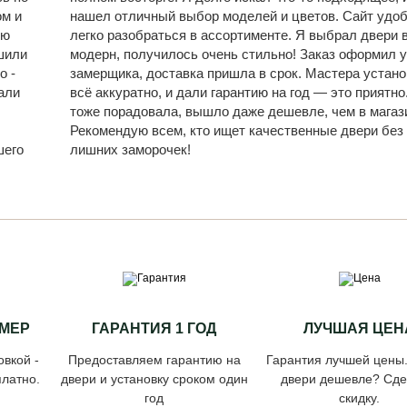
ом и
нашел отличный выбор моделей и цветов. Сайт удо
ую
легко разобраться в ассортименте. Я выбрал двери 
шили
модерн, получилось очень стильно! Заказ оформил у
о -
замерщика, доставка пришла в срок. Мастера устан
али
всё аккуратно, и дали гарантию на год — это приятно
,
тоже порадовала, вышло даже дешевле, чем в магаз
Рекомендую всем, кто ищет качественные двери без
шего
лишних заморочек!
МЕР
ГАРАНТИЯ 1 ГОД
ЛУЧШАЯ ЦЕН
овкой -
Предоставляем гарантию на
Гарантия лучшей цены
латно.
двери и установку сроком один
двери дешевле? Сд
год
скидку.