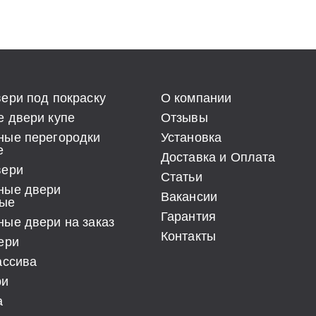
ери под покраску
О компании
 двери купе
Отзывы
ные перегородки
Установка
е
Доставка и Оплата
вери
Статьи
ные двери
Вакансии
ые
Гарантия
ые двери на заказ
Контакты
ери
ассива
ри
а