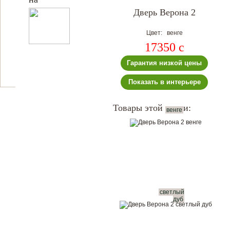
Дверь Верона 2
Цвет: венге
17350
c
Гарантия низкой цены
Показать в интерьере
Товары этой серии:
венге
светлый
дуб