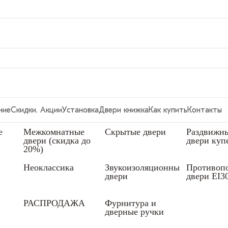
ние
Скидки. Акции
Установка
Двери книжка
Как купить
Контакты
е
Межкомнатные
Скрытые двери
Раздвижн
двери (скидка до
двери куп
20%)
Неоклассика
Звукоизоляционные
Противоп
двери
двери EI3
РАСПРОДАЖА
Фурнитура и
дверные ручки