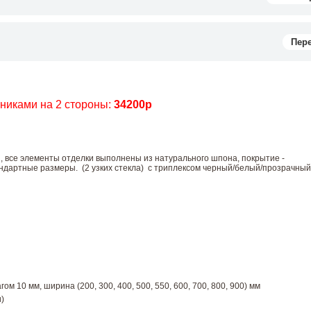
Пер
чниками на 2 стороны:
34200р
, все элементы отделки выполнены из натурального шпона, покрытие -
дартные размеры. (2 узких стекла) с триплексом черный/белый/прозрачный
ом 10 мм, ширина (200, 300, 400, 500, 550, 600, 700, 800, 900) мм
)