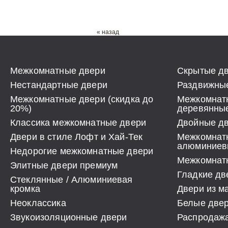
« назад
Межкомнатные двери
Скрытые дв
Нестандартные двери
Раздвижные
Межкомнатные двери (скидка до
Межкомнат
20%)
деревянны
Классика межкомнатные двери
Двойные д
Двери в стиле Лофт и Хай-Тек
Межкомнат
алюминиев
Недорогие межкомнатные двери
Межкомнатн
Элитные двери премиум
Гладкие дв
Стеклянные / Алюминиевая
кромка
Двери из м
Неоклассика
Белые две
Звукоизоляционные двери
Распродаж