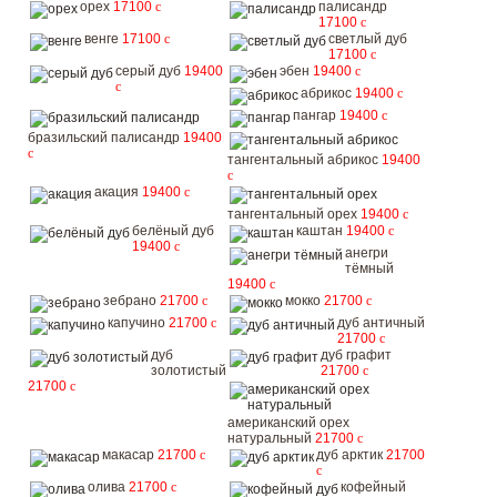
орех
17100
c
палисандр
17100
c
венге
17100
c
светлый дуб
17100
c
серый дуб
19400
эбен
19400
c
c
абрикос
19400
c
пангар
19400
c
бразильский палисандр
19400
c
тангентальный абрикос
19400
c
акация
19400
c
тангентальный орех
19400
c
белёный дуб
каштан
19400
c
19400
c
анегри
тёмный
19400
c
зебрано
21700
c
мокко
21700
c
капучино
21700
c
дуб античный
21700
c
дуб
дуб графит
золотистый
21700
c
21700
c
американский орех
натуральный
21700
c
макасар
21700
c
дуб арктик
21700
c
олива
21700
c
кофейный