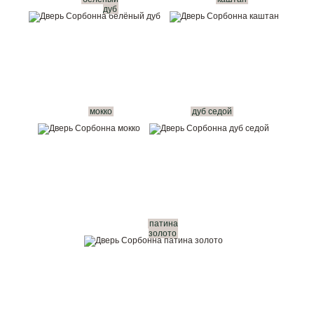
дуб
мокко
дуб седой
патина
золото