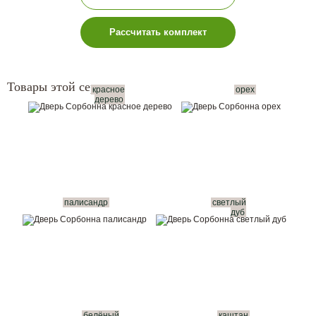
Рассчитать комплект
Товары этой серии:
красное
орех
дерево
палисандр
светлый
дуб
белёный
каштан