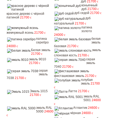
дуб
21700
c
коньячный
дуб
21700
c
дуб седой
21700
c
красное дерево с чёрной
патиной
21700
c
дуб
натуральный
21700
c
патина
золото
жемчужный ясень
21700
c
24000
c
патина
белая
серебро
эмаль
24000
c
базовая
21700
c
Белая эмаль
эмаль
21700
c
слоновая кость
21700
c
эмаль 9010
серая
21700
c
эмаль
7040
21700
c
серая
эмаль
фисташковая эмаль
21700
c
7038
21700
c
голубая
эмаль
21700
c
Эмаль 1015
Латте
21700
c
21700
c
эмаль RAL
5001
24600
c
эмаль RAL
Атлантик
24600
c
5000
24600
чёрная
24600
c
c