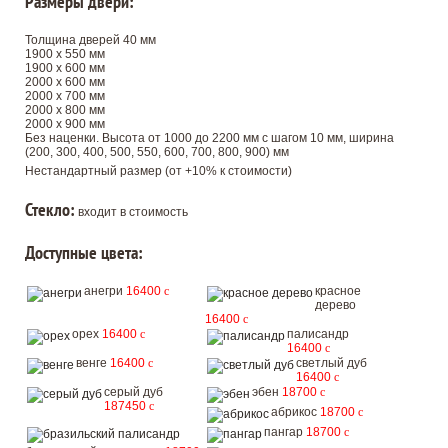
Размеры двери:
Толщина дверей 40 мм
1900 х 550 мм
1900 х 600 мм
2000 х 600 мм
2000 х 700 мм
2000 х 800 мм
2000 х 900 мм
Без наценки. Высота от 1000 до 2200 мм с шагом 10 мм, ширина
(200, 300, 400, 500, 550, 600, 700, 800, 900) мм
Нестандартный размер (от +10% к стоимости)
Стекло:
входит в стоимость
Доступные цвета:
анегри
16400
c
красное
дерево
16400
c
орех
16400
c
палисандр
16400
c
венге
16400
c
светлый дуб
16400
c
серый дуб
эбен
18700
c
187450
c
абрикос
18700
c
пангар
18700
c