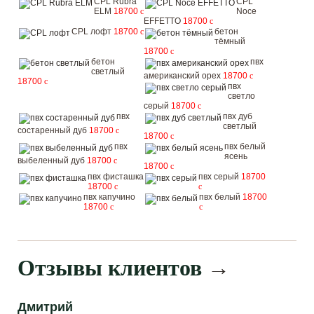
CPL Rubra
CPL
ELM
18700
c
Noce
EFFETTO
18700
c
CPL лофт
18700
c
бетон
тёмный
18700
c
бетон
пвх
светлый
американский орех
18700
c
18700
c
пвх
светло
серый
18700
c
пвх
пвх дуб
светлый
состаренный дуб
18700
c
18700
c
пвх
пвх белый
ясень
выбеленный дуб
18700
c
18700
c
пвх фисташка
пвх серый
18700
18700
c
c
пвх капучино
пвх белый
18700
18700
c
c
Отзывы клиентов
→
Дмитрий