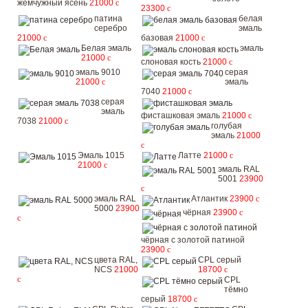
жемчужный ясень
21000
c
23300
c
патина
белая
серебро
эмаль
21000
c
базовая
21000
c
Белая эмаль
эмаль
21000
c
слоновая кость
21000
c
эмаль 9010
серая
21000
c
эмаль
7040
21000
c
серая
эмаль
фисташковая эмаль
21000
c
7038
21000
c
голубая
эмаль
21000
c
Эмаль 1015
Латте
21000
c
21000
c
эмаль RAL
5001
23900
c
эмаль RAL
Атлантик
23900
c
5000
23900
чёрная
23900
c
c
чёрная с золотой патиной
23900
c
цвета RAL,
CPL серый
NCS
21000
18700
c
c
CPL
тёмно
серый
18700
c