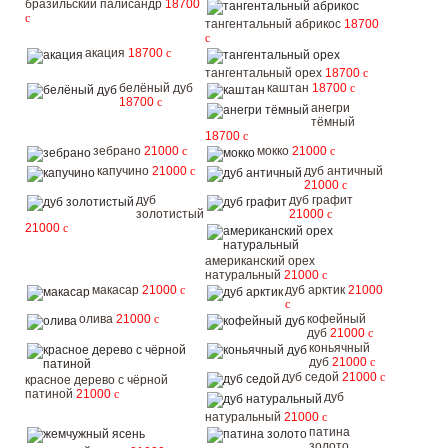
бразильский палисандр
18700
c
тангентальный абрикос
18700
c
акация
18700
c
тангентальный орех
18700
c
белёный дуб
каштан
18700
c
18700
c
анегри
тёмный
18700
c
зебрано
21000
c
мокко
21000
c
капучино
21000
c
дуб античный
21000
c
дуб
дуб графит
золотистый
21000
c
21000
c
американский орех
натуральный
21000
c
макасар
21000
c
дуб арктик
21000
c
олива
21000
c
кофейный
дуб
21000
c
коньячный
дуб
21000
c
дуб седой
21000
c
красное дерево с чёрной
патиной
21000
c
дуб
натуральный
21000
c
патина
золото