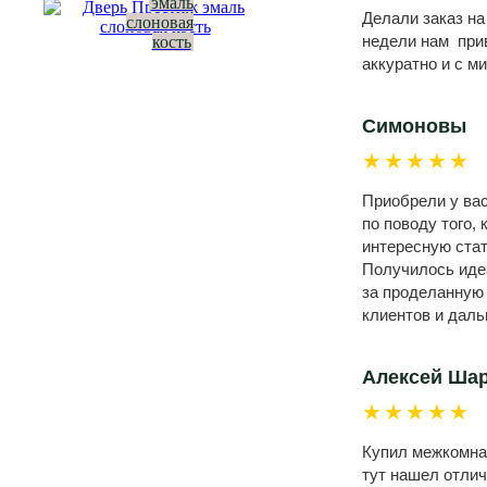
эмаль
Делали заказ на
слоновая
недели нам прив
кость
аккуратно и с м
Симоновы
★★★★★
Приобрели у вас
по поводу того,
интересную стат
Получилось идеа
за проделанную
клиентов и даль
Алексей Ша
★★★★★
Купил межкомнат
тут нашел отлич