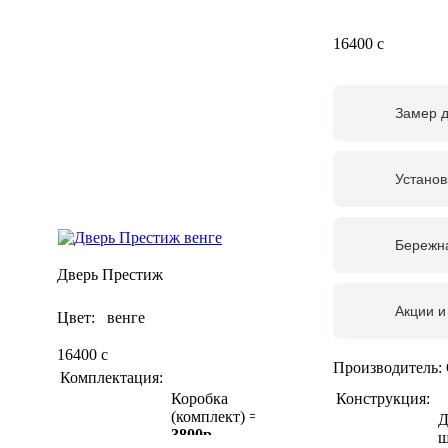
16400
c
Замер 
Установ
Бережна
Дверь Престиж
Акции и
Цвет: венге
16400
c
Производитель:
Комплектация:
Конструкция:
Коробка
(комплект) =
Д
3800р
ш