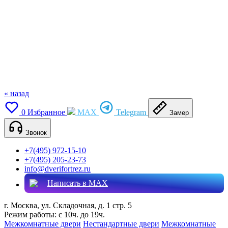
« назад
0
Избранное
MAX
Telegram
Замер
Звонок
+7(495) 972-15-10
+7(495) 205-23-73
info@dverifortrez.ru
Написать в MAX
г. Москва, ул. Складочная, д. 1 стр. 5
Режим работы:
с 10ч. до 19ч.
Межкомнатные двери
Нестандартные двери
Межкомнатные