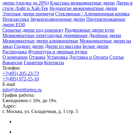
двери (скидка до 20%)
Классика межкомнатные двери
Двери в
стиле Лофт и Хай-Тек
Недорогие межкомнатные двери
Элитные двери премиум
Стеклянные / Алюминиевая кромка
Неоклассика
Звукоизоляционные двери
Противопожарные
двери EI30
Скрытые двери под покраску
Раздвижные двери купе
Межкомнатные перегородки деревянные
Двойные двери
Межкомнатные двери алюминиевые
Межкомнатные двери на
заказ
Гладкие двери
Двери из массива
Белые двери
Распродажа
Фурнитура и дверные ручки
О компании
Отзывы
Установка
Доставка и Оплата
Статьи
Вакансии
Гарантия
Контакты
Телефон
+7(495) 205-23-73
+7(495) 972-15-10
E-mail
info@dverifortrez.ru
График работы:
Ежендневно с 10ч. до 19ч.
Адрес:
г. Москва, ул. Складочная, д. 1 стр. 5