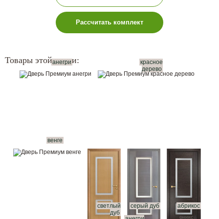
Рассчитать комплект
Товары этой серии:
анегри
красное
дерево
венге
светлый
серый дуб
абрикос
дуб
анегри