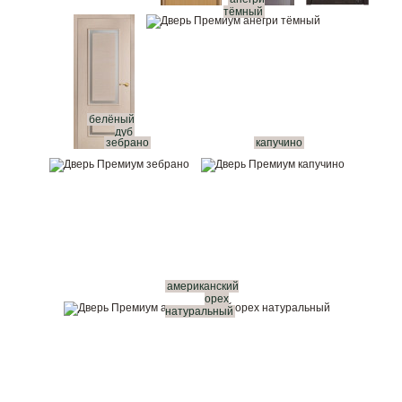
тёмный
белёный
дуб
зебрано
капучино
американский
орех
натуральный