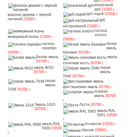
дуб
21000
c
коньячный
дуб
21000
c
дуб седой
21000
c
красное дерево с чёрной
патиной
21000
c
дуб
натуральный
21000
c
патина
золото
жемчужный ясень
21000
c
23000
c
патина
белая
серебро
эмаль
23000
c
базовая
20700
c
Белая эмаль
эмаль
20700
c
слоновая кость
20700
c
эмаль 9010
серая
20700
c
эмаль
7040
20700
c
серая
эмаль
фисташковая эмаль
20700
c
7038
20700
c
голубая
эмаль
20700
c
Эмаль 1015
Латте
20700
c
20700
c
эмаль RAL
5001
23550
c
эмаль RAL
Атлантик
23550
c
5000
23550
чёрная
23550
c
c