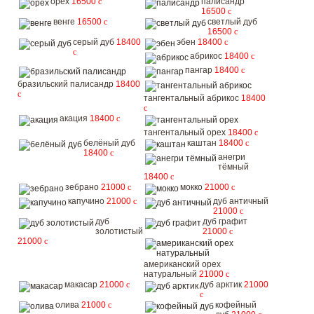
орех
16500
c
палисандр
16500
c
венге
16500
c
светлый дуб
16500
c
серый дуб
18400
эбен
18400
c
c
абрикос
18400
c
пангар
18400
c
бразильский палисандр
18400
c
тангентальный абрикос
18400
c
акация
18400
c
тангентальный орех
18400
c
белёный дуб
каштан
18400
c
18400
c
анегри
тёмный
18400
c
зебрано
21000
c
мокко
21000
c
капучино
21000
c
дуб античный
21000
c
дуб
дуб графит
золотистый
21000
c
21000
c
американский орех
натуральный
21000
c
макасар
21000
c
дуб арктик
21000
c
олива
21000
c
кофейный