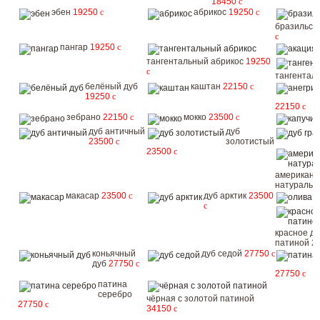
18450
c
эбен
19250
c
абрикос
19250
c
бразильск
c
пангар
19250
c
тангентальный абрикос
19250
c
тангентал
белёный дуб
каштан
22150
c
19250
c
22150
c
зебрано
22150
c
мокко
23500
c
дуб античный
дуб
23500
c
золотистый
23500
c
американс
натураль
макасар
23500
c
дуб арктик
23500
о
c
красное де
патиной
2
коньячный
дуб седой
27750
c
дуб
27750
c
27750
c
патина
серебро
чёрная с золотой патиной
27750
c
34150
c