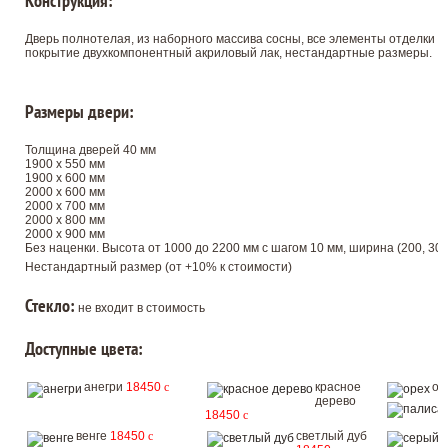
Конструкция:
Дверь полнотелая, из наборного массива сосны, все элементы отделки 
покрытие двухкомпонентный акриловый лак, нестандартные размеры.
Размеры двери:
Толщина дверей 40 мм
1900 х 550 мм
1900 х 600 мм
2000 х 600 мм
2000 х 700 мм
2000 х 800 мм
2000 х 900 мм
Без наценки. Высота от 1000 до 2200 мм с шагом 10 мм, ширина (200, 300, 
Нестандартный размер (от +10% к стоимости)
Стекло:
не входит в стоимость
Доступные цвета:
анегри
18450
c
красное
ор
дерево
18450
c
венге
18450
c
светлый дуб