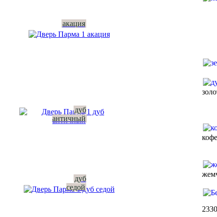
акация
зол
дуб
античный
коф
жем
дуб
седой
233