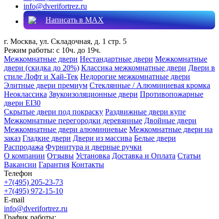
info@dverifortrez.ru
Написать в MAX
г. Москва, ул. Складочная, д. 1 стр. 5
Режим работы:
с 10ч. до 19ч.
Межкомнатные двери
Нестандартные двери
Межкомнатные
двери (скидка до 20%)
Классика межкомнатные двери
Двери в
стиле Лофт и Хай-Тек
Недорогие межкомнатные двери
Элитные двери премиум
Стеклянные / Алюминиевая кромка
Неоклассика
Звукоизоляционные двери
Противопожарные
двери EI30
Скрытые двери под покраску
Раздвижные двери купе
Межкомнатные перегородки деревянные
Двойные двери
Межкомнатные двери алюминиевые
Межкомнатные двери на
заказ
Гладкие двери
Двери из массива
Белые двери
Распродажа
Фурнитура и дверные ручки
О компании
Отзывы
Установка
Доставка и Оплата
Статьи
Вакансии
Гарантия
Контакты
Телефон
+7(495) 205-23-73
+7(495) 972-15-10
E-mail
info@dverifortrez.ru
График работы: