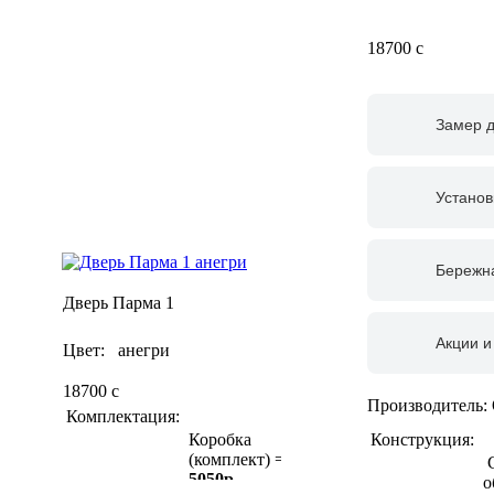
18700
c
Замер 
Установ
Бережна
Дверь Парма 1
Акции и
Цвет: анегри
18700
c
Производитель:
Комплектация:
Конструкция:
Коробка
(комплект) =
С
5050р
о