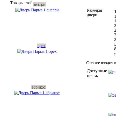
Товары этой серии:
анегри
Наличник
(комплект) =
Размеры
7200р
двери:
Цена
комплекта с
коробкой и
наличниками
на 2
Б
орех
стороны:
35550р
Цена со
Стекло:
входит в
скидкой.
Доступные
цвета:
Гарантия низкой цены
Показать в интерьере
абрикос
Купить в 1 клик
Вызвать замерщика бесплатно
Рассчитать комплект