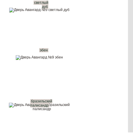
светлый
дуб
Показать в интерьере
Купить в 1 клик
Вызвать замерщика бесплатно
Рассчитать комплект
эбен
бразильский
палисандр