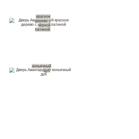
красное
дерево с
чёрной
патиной
коньячный
дуб