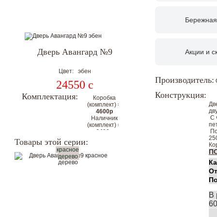
Бережная
Дверь Авангард №9
Акции и с
Цвет: эбен
Производитель:
24550
c
Конструкция:
Комплектация:
Коробка
Дв
(комплект) =
дв
4600р
С 
Наличник
пе
(комплект) =
По
6400р
25
Цена
Товары этой серии:
Ко
комплекта с
красное
П
коробкой и
дерево
Ка
наличниками
От
на 2
По
стороны:
35550р
В 
Цена со скидкой.
60
Гарантия низкой цены