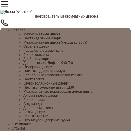
Производитель межкомнатных дверей
Каталог
Межкомнатные двери
Нестандартные двери
Межкомнатные двери (скидка до 20%)
Скрытые двери
Раздвижные двери купе
Двери классика
Двойные двери
Двери в стиле Лофт и Хай-Тек
Недорогие двери
Элитные двери премиум
Стеклянные / Алюминиевая кромка
Неоклассика
Звукоизоляционные двери
Противопожарные двери EI30
Межкомнатные перегородки деревянные
Алюминиевые двери
Двери на заказ
Гладкие двери
Двери из массива
Белые двери
РАСПРОДАЖА
Фурнитура и дверные ручки
О компании
Отзывы