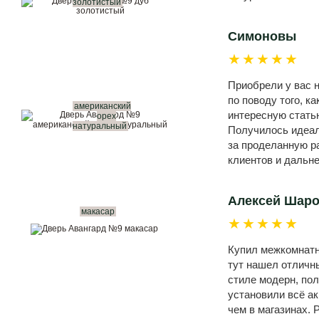
золотистый
Симоновы
★★★★★
Приобрели у вас н
по поводу того, к
американский
интересную статью
орех
натуральный
Получилось идеал
за проделанную р
клиентов и дальн
Алексей Шар
макасар
★★★★★
Купил межкомнатны
тут нашел отличн
стиле модерн, по
установили всё ак
чем в магазинах. 