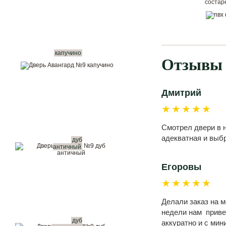
состар
капучино
Отзывы 
Дмитрий
★★★★★
Смотрел двери в н
адекватная и выбр
дуб
античный
Егоровы
★★★★★
Делали заказ на 
недели нам привез
дуб
аккуратно и с ми