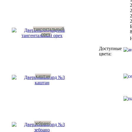
Б
тангентальный
орех
Доступные
цвета:
каштан
зебрано