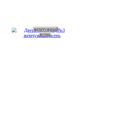
жемчужный
ясень