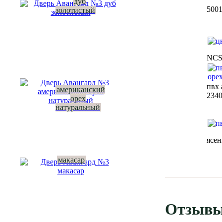
дуб
500
золотистый
NC
пвх 
американский
234
орех
натуральный
ясе
макасар
Отзывы