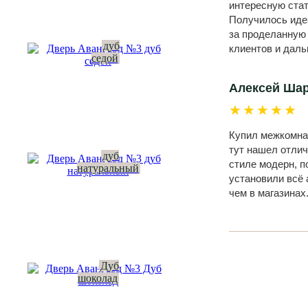
интересную стат
Получилось идеа
за проделанную
дуб
клиентов и даль
седой
Алексей Ша
★★★★★
Купил межкомнат
тут нашел отлич
дуб
стиле модерн, п
натуральный
установили всё 
чем в магазинах
Дуб
шоколад