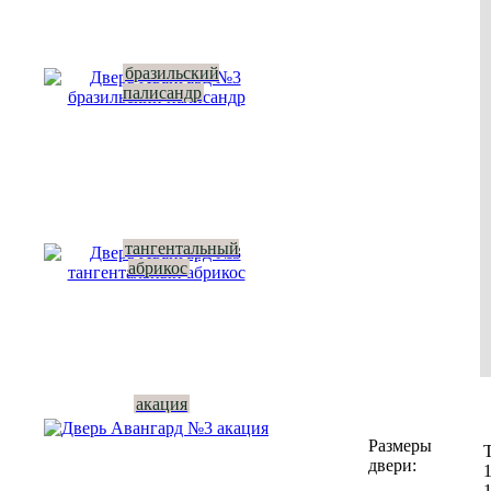
бразильский
палисандр
тангентальный
абрикос
акация
Размеры
двери: