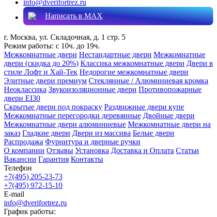
info@dverifortrez.ru
Написать в MAX
г. Москва, ул. Складочная, д. 1 стр. 5
Режим работы:
с 10ч. до 19ч.
Межкомнатные двери
Нестандартные двери
Межкомнатные
двери (скидка до 20%)
Классика межкомнатные двери
Двери в
стиле Лофт и Хай-Тек
Недорогие межкомнатные двери
Элитные двери премиум
Стеклянные / Алюминиевая кромка
Неоклассика
Звукоизоляционные двери
Противопожарные
двери EI30
Скрытые двери под покраску
Раздвижные двери купе
Межкомнатные перегородки деревянные
Двойные двери
Межкомнатные двери алюминиевые
Межкомнатные двери на
заказ
Гладкие двери
Двери из массива
Белые двери
Распродажа
Фурнитура и дверные ручки
О компании
Отзывы
Установка
Доставка и Оплата
Статьи
Вакансии
Гарантия
Контакты
Телефон
+7(495) 205-23-73
+7(495) 972-15-10
E-mail
info@dverifortrez.ru
График работы: