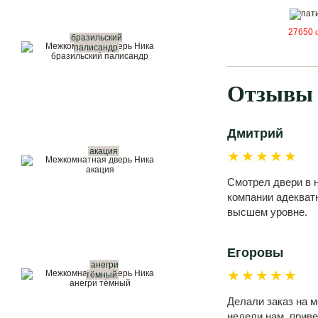
27650
бразильский
палисандр
Отзывы 
Дмитрий
акация
★★★★★
Смотрел двери в н
компании адекватн
высшем уровне.
Егоровы
анегри
★★★★★
тёмный
Делали заказ на 
недели нам привез