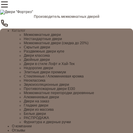
Производитель межкомнатных дверей
Каталог
Межкомнатные двери
Нестандартные двери
Межкомнатные двери (скидка до 20%)
Скрытые двери
Раздвижные двери купе
Двери классика
Двойные двери
Двери в стиле Лофт и Хай-Тек
Недорогие двери
Элитные двери премиум
Стеклянные / Алюминиевая кромка
Неоклассика
Звукоизоляционные двери
Противопожарные двери EI30
Межкомнатные перегородки деревянные
Алюминиевые двери
Двери на заказ
Гладкие двери
Двери из массива
Белые двери
РАСПРОДАЖА
Фурнитура и дверные ручки
О компании
Отзывы