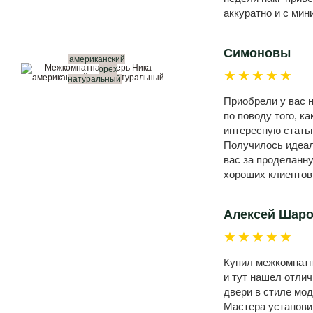
аккуратно и с ми
Симоновы
американский
орех
★★★★★
натуральный
Приобрели у вас н
по поводу того, к
интересную статью
Получилось идеал
вас за проделанн
хороших клиентов
Алексей Шар
★★★★★
Купил межкомнатны
и тут нашел отли
двери в стиле мод
Мастера установил