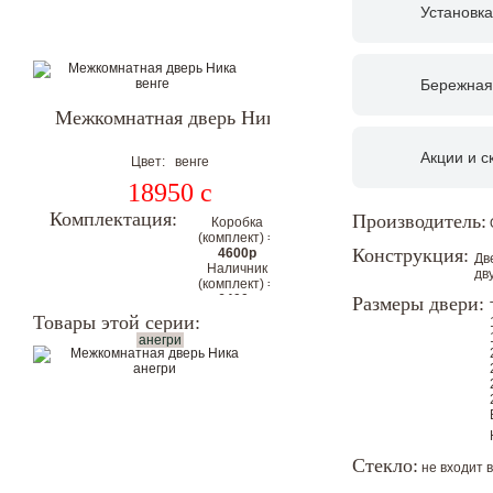
Установка
Бережная
Межкомнатная дверь Ника
Акции и с
Цвет: венге
18950
c
Комплектация:
Производитель:
Коробка
(комплект) =
Конструкция:
4600р
Дв
Наличник
дв
(комплект) =
6400р
Размеры двери:
Цена
Товары этой серии:
комплекта с
анегри
коробкой и
наличниками
на 2
стороны:
30250р
Цена со скидкой.
Стекло:
не входит 
Гарантия низкой цены