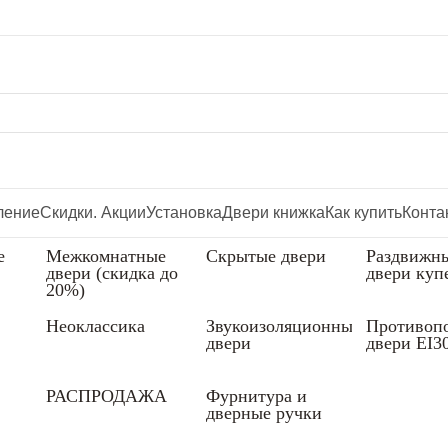
ление
Скидки. Акции
Установка
Двери книжка
Как купить
Конта
е
Межкомнатные
Скрытые двери
Раздвижн
двери (скидка до
двери куп
20%)
Неоклассика
Звукоизоляционные
Противоп
двери
двери EI3
РАСПРОДАЖА
Фурнитура и
дверные ручки