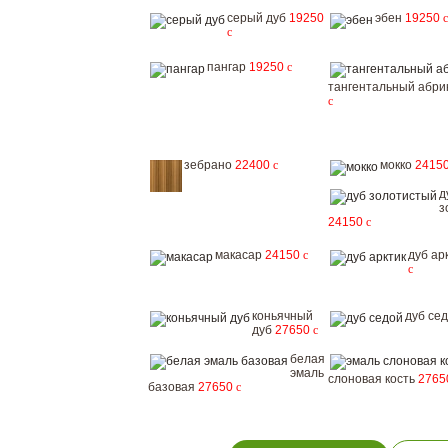
серый дуб
19250
эбен
19250
c
c
пангар
19250
c
тангентальный абри
c
зебрано
22400
c
мокко
2415
д
з
24150
c
макасар
24150
c
дуб ар
c
коньячный
дуб се
дуб
27650
c
белая
эмаль
слоновая кость
276
базовая
27650
c