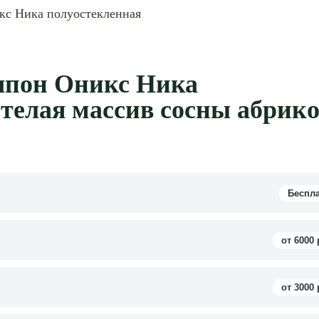
кс Ника полуостекленная
шпон Оникс Ника
телая массив сосны абрико
Беспл
от 6000 
от 3000 