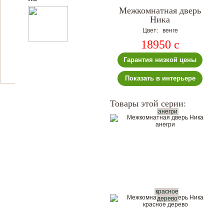
Межкомнатная дверь
Ника
Цвет: венге
18950
c
Гарантия низкой цены
Показать в интерьере
Товары этой серии:
анегри
красное
дерево