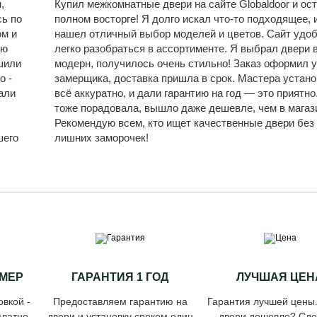
,
Купил межкомнатные двери на сайте Globaldoor и ост
сь по
полном восторге! Я долго искал что-то подходящее, и
ом и
нашел отличный выбор моделей и цветов. Сайт удо
ую
легко разобраться в ассортименте. Я выбрал двери 
шили
модерн, получилось очень стильно! Заказ оформил у
о -
замерщика, доставка пришла в срок. Мастера устан
али
всё аккуратно, и дали гарантию на год — это приятно
,
тоже порадовала, вышло даже дешевле, чем в магаз
Рекомендую всем, кто ищет качественные двери без
шего
лишних заморочек!
МЕР
ГАРАНТИЯ 1 ГОД
ЛУЧШАЯ ЦЕН
овкой -
Предоставляем гарантию на
Гарантия лучшей цены
латно.
двери и установку сроком один
двери дешевле? Сд