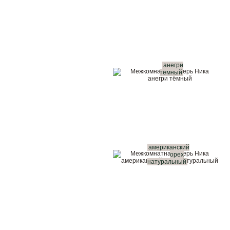
анегри
тёмный
американский
орех
натуральный