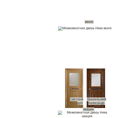
венге
светлый
бразильский
дуб
палисандр
акация