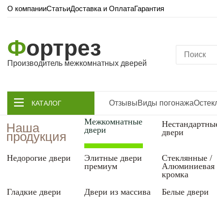
О компании
Статьи
Доставка и Оплата
Гарантия
Ф
ортрез
Производитель межкомнатных дверей
Отзывы
Виды погонажа
Остек
КАТАЛОГ
Межкомнатные
Нестандартны
Наша
двери
двери
продукция
Недорогие двери
Элитные двери
Стеклянные /
премиум
Алюминиевая
кромка
Гладкие двери
Двери из массива
Белые двери