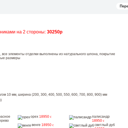
Пер
чниками на 2 стороны:
30250р
ы, все элементы отделки выполнены из натурального шпона, покрытие
ные размеры
ом 10 мм, ширина (200, 300, 400, 500, 550, 600, 700, 800, 900) мм
)
расное
орех
18950
c
палисандр
ерево
18950
c
венге
18950
c
светлый дуб