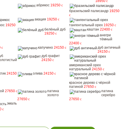
18950
c
абрикос
19250
c
бразильский палисандр
19250
c
акация
19250
c
кос
19250
тангентальный орех
19250
c
белёный дуб
каштан
22400
c
19250
c
анегри
тёмный
22400
c
0
c
капучино
24150
c
дуб античный
24150
c
уб
дуб графит
олотистый
24150
c
американский орех
натуральный
24150
c
ктик
24150
олива
24150
c
красное дерево с чёрной
патиной
27650
c
дой
27650
c
патина
патина
золото
серебро
27650
c
27650
c
эмаль
50
c