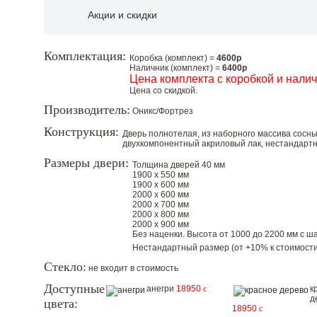
Акции и скидки
Комплектация:
Коробка (комплект) =
4600р
Наличник (комплект) =
6400р
Цена комплекта с коробкой и нали
Цена со скидкой.
Производитель:
Оникс/Фортрез
Конструкция:
Дверь полнотелая, из наборного массива сосн
двухкомпонентный акриловый лак, нестандарт
Размеры двери:
Толщина дверей 40 мм
1900 х 550 мм
1900 х 600 мм
2000 х 600 мм
2000 х 700 мм
2000 х 800 мм
2000 х 900 мм
Без наценки. Высота от 1000 до 2200 мм с шаг
Нестандартный размер (от +10% к стоимости
Стекло:
не входит в стоимость
Доступные
анегри
18950
c
к
д
цвета:
18950
c