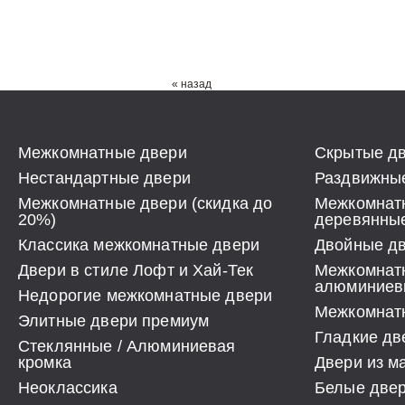
« назад
Межкомнатные двери
Скрытые дв
Нестандартные двери
Раздвижные
Межкомнатные двери (скидка до
Межкомнат
20%)
деревянны
Классика межкомнатные двери
Двойные д
Двери в стиле Лофт и Хай-Тек
Межкомнат
алюминиев
Недорогие межкомнатные двери
Межкомнатн
Элитные двери премиум
Гладкие дв
Стеклянные / Алюминиевая
кромка
Двери из м
Неоклассика
Белые две