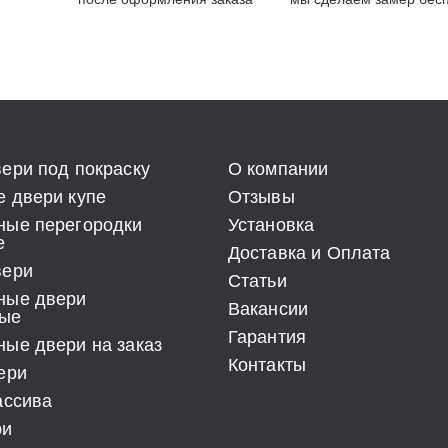
ери под покраску
О компании
 двери купе
Отзывы
ные перегородки
Установка
е
Доставка и Оплата
вери
Статьи
ные двери
Вакансии
ые
Гарантия
ые двери на заказ
Контакты
ери
ассива
ри