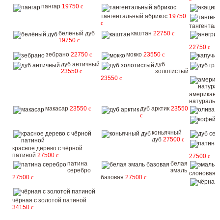
пангар
19750
c
тангентальный абрикос
19750
c
тангентал
белёный дуб
каштан
22750
c
19750
c
22750
c
зебрано
22750
c
мокко
23550
c
дуб античный
дуб
23550
c
золотистый
23550
c
американс
натураль
макасар
23550
c
дуб арктик
23550
о
c
коньячный
дуб
27500
c
красное дерево с чёрной
патиной
27500
c
27500
c
патина
белая
серебро
эмаль
слоновая 
27500
c
базовая
27500
c
чёрная с золотой патиной
34150
c