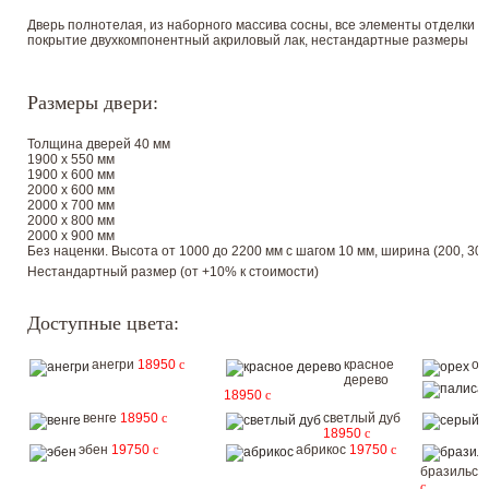
Дверь полнотелая, из наборного массива сосны, все элементы отделки 
покрытие двухкомпонентный акриловый лак, нестандартные размеры
Размеры двери:
Толщина дверей 40 мм
1900 х 550 мм
1900 х 600 мм
2000 х 600 мм
2000 х 700 мм
2000 х 800 мм
2000 х 900 мм
Без наценки. Высота от 1000 до 2200 мм с шагом 10 мм, ширина (200, 300, 
Нестандартный размер (от +10% к стоимости)
Доступные цвета:
анегри
18950
c
красное
ор
дерево
18950
c
венге
18950
c
светлый дуб
18950
c
эбен
19750
c
абрикос
19750
c
бразильск
c