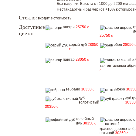
Без наценки. Высота от 1000 до 2200 мм с шаг
Нестандартный размер (от +10% к стоимости
Стекло:
входит в стоимость
Доступные
анегри
25750
c
к
д
цвета:
25750
c
серый дуб
28050
эбен
28050
c
c
пангар
28050
c
тангентальный абри
c
зебрано
30350
c
мокко
3035
дуб
дуб г
золотистый
3035
30350
c
кофейный
дуб
30350
c
красное дерево с чё
патиной
30350
c