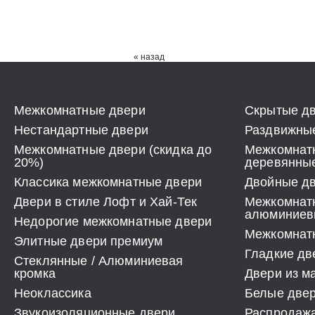
« назад
Межкомнатные двери
Скрытые дв
Нестандартные двери
Раздвижные
Межкомнатные двери (скидка до
Межкомнат
20%)
деревянны
Классика межкомнатные двери
Двойные д
Двери в стиле Лофт и Хай-Тек
Межкомнат
алюминиев
Недорогие межкомнатные двери
Межкомнатн
Элитные двери премиум
Гладкие дв
Стеклянные / Алюминиевая
кромка
Двери из м
Неоклассика
Белые две
Звукоизоляционные двери
Распродаж