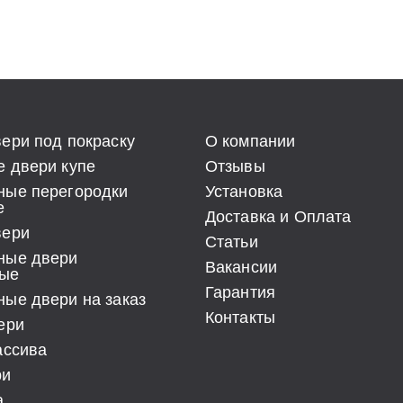
ери под покраску
О компании
 двери купе
Отзывы
ные перегородки
Установка
е
Доставка и Оплата
вери
Статьи
ные двери
Вакансии
ые
Гарантия
ые двери на заказ
Контакты
ери
ассива
ри
а