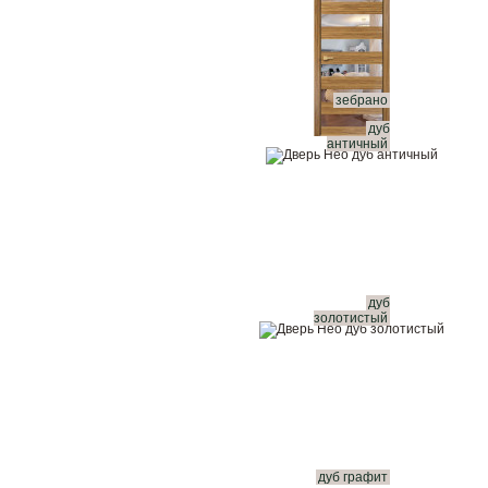
зебрано
дуб
античный
дуб
золотистый
дуб графит