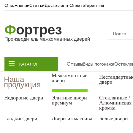
О компании
Статьи
Доставка и Оплата
Гарантия
Ф
ортрез
Производитель межкомнатных дверей
Отзывы
Виды погонажа
Остекле
КАТАЛОГ
Межкомнатные
Нестандартны
Наша
двери
двери
продукция
Недорогие двери
Элитные двери
Стеклянные /
премиум
Алюминиевая
кромка
Гладкие двери
Двери из массива
Белые двери