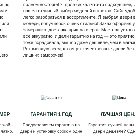
сь по
полном восторге! Я долго искал что-то подходящее, и
ом и
нашел отличный выбор моделей и цветов. Сайт удо
ую
легко разобраться в ассортименте. Я выбрал двери 
шили
модерн, получилось очень стильно! Заказ оформил у
о -
замерщика, доставка пришла в срок. Мастера устан
али
всё аккуратно, и дали гарантию на год — это приятно
,
тоже порадовала, вышло даже дешевле, чем в магаз
Рекомендую всем, кто ищет качественные двери без
шего
лишних заморочек!
МЕР
ГАРАНТИЯ 1 ГОД
ЛУЧШАЯ ЦЕН
овкой -
Предоставляем гарантию на
Гарантия лучшей цены
латно.
двери и установку сроком один
двери дешевле? Сд