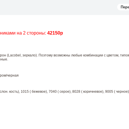
Пер
чниками на 2 стороны:
42150р
орон (Lacobel, зеркало). Поэтому возможны любые комбинации с цветом, типо
зные.
хром/черная
лон. кость), 1015 ( бежевое), 7040 ( серое), 8028 ( коричневое), 9005 ( черное)