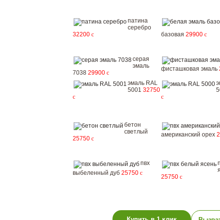
патина
серебро
32200
c
базовая
29900
c
серая
эмаль
фисташковая эмаль
7038
29900
c
эмаль RAL
э
5001
32750
5
c
c
бетон
светлый
американский орех
25750
c
пвх
выбеленный дуб
25750
c
25750
c
Купить в 1 клик
Вызва