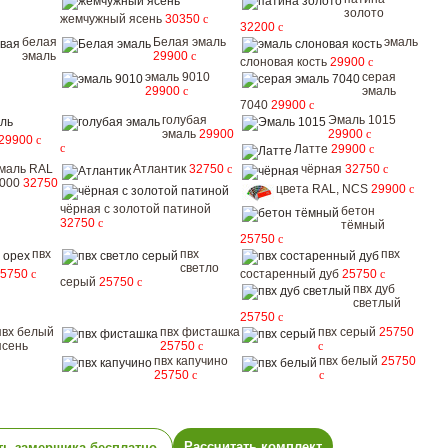
золото
жемчужный ясень
30350
c
32200
c
белая
Белая эмаль
эмаль
эмаль
29900
c
слоновая кость
29900
c
эмаль 9010
серая
29900
c
эмаль
7040
29900
c
голубая
Эмаль 1015
эмаль
29900
29900
c
29900
c
c
Латте
29900
c
маль RAL
Атлантик
32750
c
чёрная
32750
c
000
32750
цвета RAL, NCS
29900
c
чёрная с золотой патиной
бетон
32750
c
тёмный
25750
c
пвх
пвх
пвх
светло
25750
c
состаренный дуб
25750
c
серый
25750
c
пвх дуб
светлый
25750
c
пвх белый
пвх фисташка
пвх серый
25750
ясень
25750
c
c
пвх капучино
пвх белый
25750
25750
c
c
Рассчитать комплект
ть замерщика бесплатно