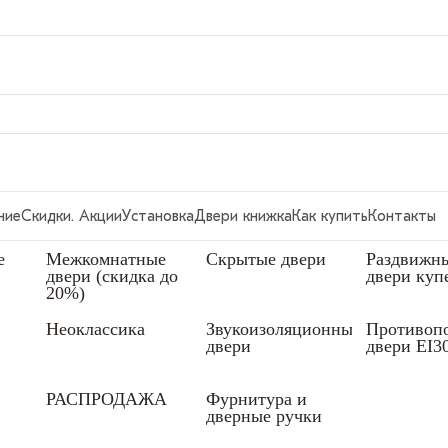
ние
Скидки. Акции
Установка
Двери книжка
Как купить
Контакты
е
Межкомнатные
Скрытые двери
Раздвижн
двери (скидка до
двери куп
20%)
Неоклассика
Звукоизоляционные
Противоп
двери
двери EI3
РАСПРОДАЖА
Фурнитура и
дверные ручки