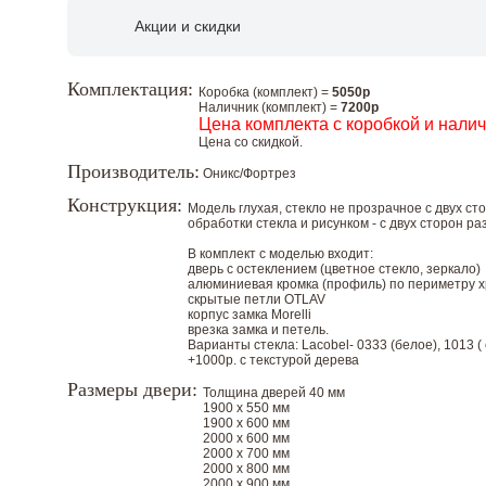
Акции и скидки
Комплектация:
Коробка (комплект) =
5050р
Наличник (комплект) =
7200р
Цена комплекта с коробкой и нали
Цена со скидкой.
Производитель:
Оникс/Фортрез
Конструкция:
Модель глухая, стекло не прозрачное с двух ст
обработки стекла и рисунком - с двух сторон ра
В комплект с моделью входит:
дверь с остеклением (цветное стекло, зеркало)
алюминиевая кромка (профиль) по периметру 
скрытые петли OTLAV
корпус замка Morelli
врезка замка и петель.
Варианты стекла: Lacobel- 0333 (белое), 1013 ( с
+1000р. с текстурой дерева
Размеры двери:
Толщина дверей 40 мм
1900 х 550 мм
1900 х 600 мм
2000 х 600 мм
2000 х 700 мм
2000 х 800 мм
2000 х 900 мм