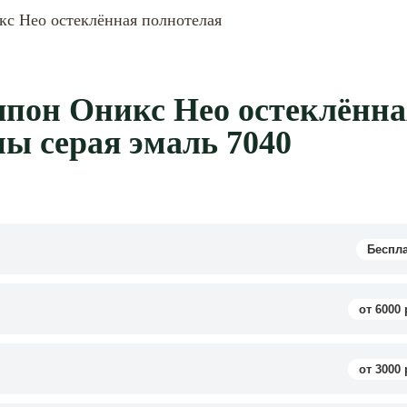
с Нео остеклённая полнотелая
пон Оникс Нео остеклённа
ны серая эмаль 7040
Беспл
от 6000 
от 3000 