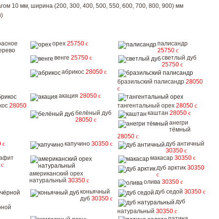
ом 10 мм, ширина (200, 300, 400, 500, 550, 600, 700, 800, 900) мм
)
расное
орех
25750
c
палисандр
ерево
25750
c
венге
25750
c
светлый дуб
25750
c
абрикос
28050
c
бразильский палисандр
28050
c
акация
28050
c
кос
28050
тангентальный орех
28050
c
белёный дуб
каштан
28050
c
28050
c
анегри
тёмный
28050
c
0
c
капучино
30350
c
дуб античный
30350
c
рафит
макасар
30350
c
0
c
дуб арктик
30350
американский орех
c
натуральный
30350
c
олива
30350
c
коньячный
дуб седой
30350
c
дуб
30350
c
дуб
рной
натуральный
30350
c
патина