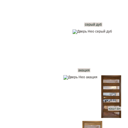
серый дуб
акация
каштан