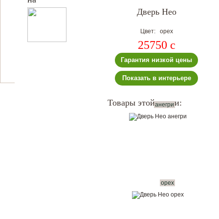
Дверь Нео
Цвет: орех
25750
c
Гарантия низкой цены
Показать в интерьере
Товары этой серии:
анегри
орех