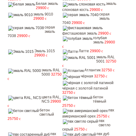
Белая эмаль
эмаль
29900
c
слоновая кость
29900
c
эмаль 9010
серая
29900
c
эмаль
7040
29900
c
серая
эмаль
фисташковая эмаль
29900
c
7038
29900
c
голубая
эмаль
29900
c
Эмаль 1015
Латте
29900
c
29900
c
эмаль RAL
5001
32750
c
эмаль RAL
Атлантик
32750
c
5000
32750
чёрная
32750
c
c
чёрная с золотой патиной
32750
c
цвета RAL,
бетон
NCS
29900
тёмный
c
25750
c
бетон
пвх
светлый
американский орех
25750
c
25750
c
пвх
светло
серый
25750
c
пвх
пвх дуб