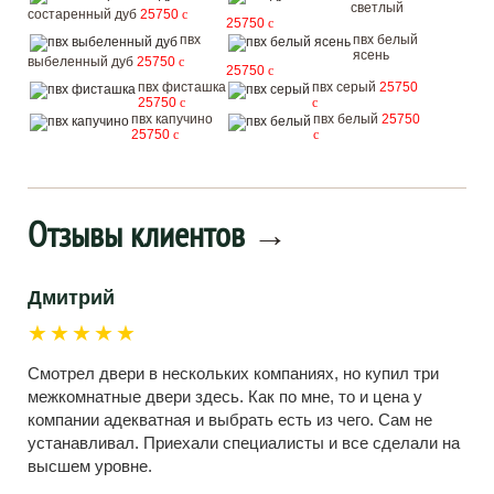
светлый
состаренный дуб
25750
c
25750
c
пвх
пвх белый
ясень
выбеленный дуб
25750
c
25750
c
пвх фисташка
пвх серый
25750
25750
c
c
пвх капучино
пвх белый
25750
25750
c
c
Отзывы клиентов
→
Дмитрий
★★★★★
Смотрел двери в нескольких компаниях, но купил три
межкомнатные двери здесь. Как по мне, то и цена у
компании адекватная и выбрать есть из чего. Сам не
устанавливал. Приехали специалисты и все сделали на
высшем уровне.