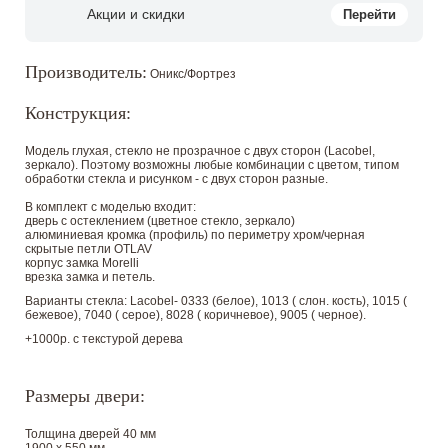
Акции и скидки
Перейти
Производитель:
Оникс/Фортрез
Конструкция:
Модель глухая, стекло не прозрачное с двух сторон (Lacobel,
зеркало). Поэтому возможны любые комбинации с цветом, типом
обработки стекла и рисунком - с двух сторон разные.
В комплект с моделью входит:
дверь с остеклением (цветное стекло, зеркало)
алюминиевая кромка (профиль) по периметру хром/черная
скрытые петли OTLAV
корпус замка Morelli
врезка замка и петель.
Варианты стекла: Lacobel- 0333 (белое), 1013 ( слон. кость), 1015 (
бежевое), 7040 ( серое), 8028 ( коричневое), 9005 ( черное).
+1000р. с текстурой дерева
Размеры двери:
Толщина дверей 40 мм