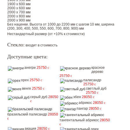
1900 х 550 мм
1900 х 600 мм
2000 х 600 мм
2000 х 700 мм
2000 х 800 мм
2000 х 900 мм
Без наценки. Высота от 1000 до 2200 мм с шагом 10 мм, ширина
(200, 300, 400, 500, 550, 600, 700, 800, 900) мм
Нестандартный размер (от +10% к стоимости)
Стекло:
входит в стоимость
Доступные цвета:
анегри
25750
c
красное
дерево
25750
c
орех
25750
c
палисандр
25750
c
венге
25750
c
светлый дуб
25750
c
серый дуб
28050
эбен
28050
c
c
абрикос
28050
c
пангар
28050
c
бразильский палисандр
28050
c
тангентальный абрикос
28050
c
акация
28050
c