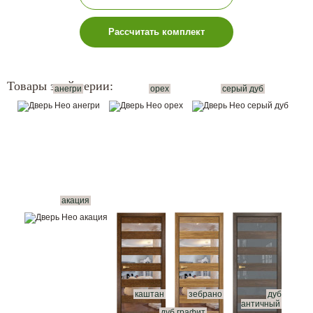
Рассчитать комплект
Товары этой серии:
анегри
орех
серый дуб
акация
каштан
зебрано
дуб
античный
дуб графит