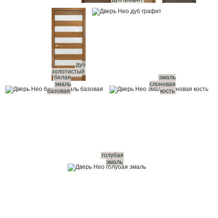
дуб
золотистый
белая
эмаль
эмаль
слоновая
базовая
кость
голубая
эмаль