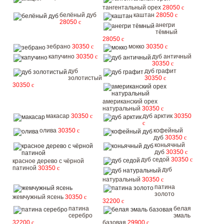
тангентальный орех
28050
c
белёный дуб
каштан
28050
c
28050
c
анегри
тёмный
28050
c
зебрано
30350
c
мокко
30350
c
капучино
30350
c
дуб античный
30350
c
дуб
дуб графит
золотистый
30350
c
30350
c
американский орех
натуральный
30350
c
макасар
30350
c
дуб арктик
30350
c
олива
30350
c
кофейный
дуб
30350
c
коньячный
дуб
30350
c
дуб седой
30350
c
красное дерево с чёрной
патиной
30350
c
дуб
натуральный
30350
c
патина
золото
жемчужный ясень
30350
c
32200
c
патина
белая
серебро
эмаль
32200
c
базовая
29900
c