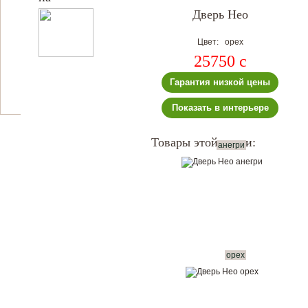
Дверь Нео
Цвет: орех
25750
c
Гарантия низкой цены
Показать в интерьере
Товары этой серии:
анегри
орех