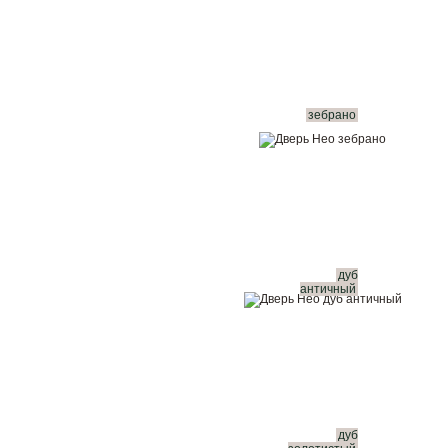
зебрано
дуб
античный
дуб