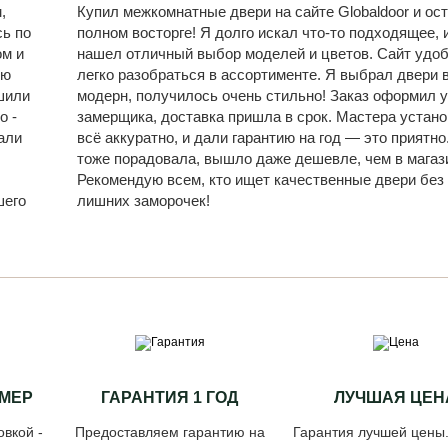
,
Купил межкомнатные двери на сайте Globaldoor и ост
сь по
полном восторге! Я долго искал что-то подходящее, и
ом и
нашел отличный выбор моделей и цветов. Сайт удо
ую
легко разобраться в ассортименте. Я выбрал двери 
шили
модерн, получилось очень стильно! Заказ оформил у
о -
замерщика, доставка пришла в срок. Мастера устан
али
всё аккуратно, и дали гарантию на год — это приятно
,
тоже порадовала, вышло даже дешевле, чем в магаз
Рекомендую всем, кто ищет качественные двери без
шего
лишних заморочек!
МЕР
ГАРАНТИЯ 1 ГОД
ЛУЧШАЯ ЦЕН
овкой -
Предоставляем гарантию на
Гарантия лучшей цены