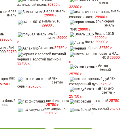
золото
жемчужный ясень
30350
c
32200
c
белая
Белая эмаль
эмаль
эмаль
29900
c
слоновая кость
29900
c
эмаль 9010
серая
29900
c
эмаль
7040
29900
c
голубая
Эмаль 1015
эмаль
29900
29900
c
29900
c
c
Латте
29900
c
маль RAL
Атлантик
32750
c
чёрная
32750
c
000
32750
цвета RAL,
NCS
29900
чёрная с золотой патиной
c
32750
c
бетон
тёмный
25750
c
пвх
пвх
пвх
светло
25750
c
состаренный дуб
25750
c
серый
25750
c
пвх дуб
светлый
25750
c
пвх белый
пвх фисташка
пвх серый
25750
ясень
25750
c
c
пвх капучино
пвх белый
25750
25750
c
c