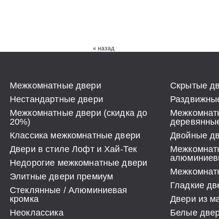
« назад
Межкомнатные двери
Скрытые дв
Нестандартные двери
Раздвижные
Межкомнатные двери (скидка до
Межкомнат
20%)
деревянны
Классика межкомнатные двери
Двойные д
Двери в стиле Лофт и Хай-Тек
Межкомнат
алюминиев
Недорогие межкомнатные двери
Межкомнатн
Элитные двери премиум
Гладкие дв
Стеклянные / Алюминиевая
кромка
Двери из м
Неоклассика
Белые две