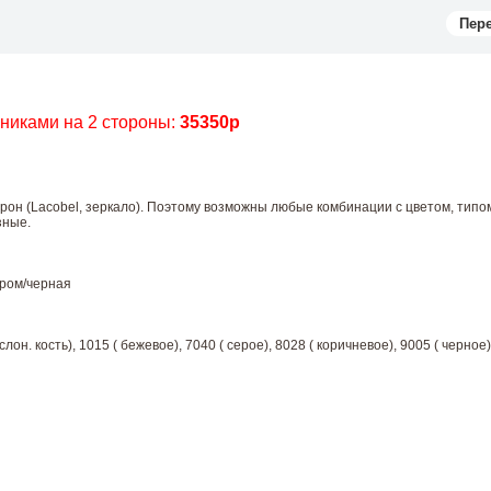
Пер
чниками на 2 стороны:
35350р
орон (Lacobel, зеркало). Поэтому возможны любые комбинации с цветом, типо
зные.
хром/черная
лон. кость), 1015 ( бежевое), 7040 ( серое), 8028 ( коричневое), 9005 ( черное)