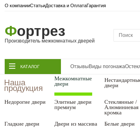
О компании
Статьи
Доставка и Оплата
Гарантия
Ф
ортрез
Производитель межкомнатных дверей
Отзывы
Виды погонажа
Остек
КАТАЛОГ
Межкомнатные
Нестандартны
Наша
двери
двери
продукция
Недорогие двери
Элитные двери
Стеклянные /
премиум
Алюминиевая
кромка
Гладкие двери
Двери из массива
Белые двери