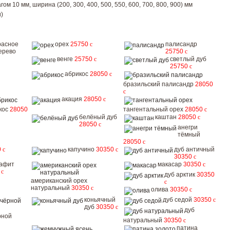
ом 10 мм, ширина (200, 300, 400, 500, 550, 600, 700, 800, 900) мм
)
расное
орех
25750
c
палисандр
ерево
25750
c
венге
25750
c
светлый дуб
25750
c
абрикос
28050
c
бразильский палисандр
28050
c
акация
28050
c
кос
28050
тангентальный орех
28050
c
белёный дуб
каштан
28050
c
28050
c
анегри
тёмный
28050
c
0
c
капучино
30350
c
дуб античный
30350
c
рафит
макасар
30350
c
0
c
дуб арктик
30350
американский орех
c
натуральный
30350
c
олива
30350
c
коньячный
дуб седой
30350
c
дуб
30350
c
дуб
рной
натуральный
30350
c
патина