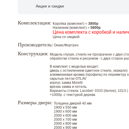
Акции и скидки
Комплектация:
Коробка (комплект) =
3800р
Наличник (комплект) =
5800р
Цена комплекта с коробкой и нали
Цена со скидкой.
Производитель:
Оникс/Фортрез
Конструкция:
Модель глухая, стекло не прозрачное с двух ст
обработки стекла и рисунком - с двух сторон ра
В комплект с моделью входит:
дверь с остеклением (цветное стекло, зеркало)
алюминиевая кромка (профиль) по периметру 
скрытые петли OTLAV
корпус замка Morelli
врезка замка и петель.
Варианты стекла: Lacobel- 0333 (белое), 1013 ( с
+1000р. с текстурой дерева
Размеры двери:
Толщина дверей 40 мм
1900 х 550 мм
1900 х 600 мм
2000 х 600 мм
2000 х 700 мм
2000 х 800 мм
2000 х 900 мм