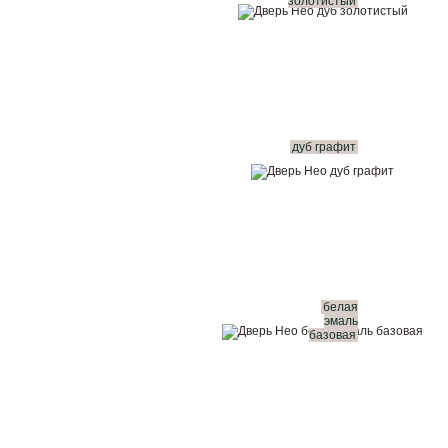
золотистый
дуб графит
белая
эмаль
базовая