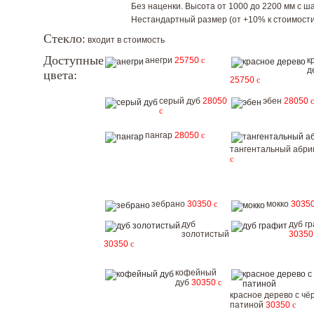
Без наценки. Высота от 1000 до 2200 мм с шаг
Нестандартный размер (от +10% к стоимости
Стекло:
входит в стоимость
Доступные
анегри
25750
c
к
д
цвета:
25750
c
серый дуб
28050
эбен
28050
c
c
пангар
28050
c
тангентальный абри
c
зебрано
30350
c
мокко
3035
дуб
дуб г
золотистый
3035
30350
c
кофейный
дуб
30350
c
красное дерево с чё
патиной
30350
c