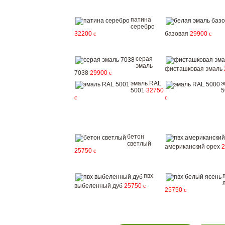
патина
серебро
32200
c
базовая
29900
c
серая
эмаль
фисташковая эмаль
7038
29900
c
эмаль RAL
э
5001
32750
5
c
c
бетон
светлый
американский орех
25750
c
пвх
выбеленный дуб
25750
c
25750
c