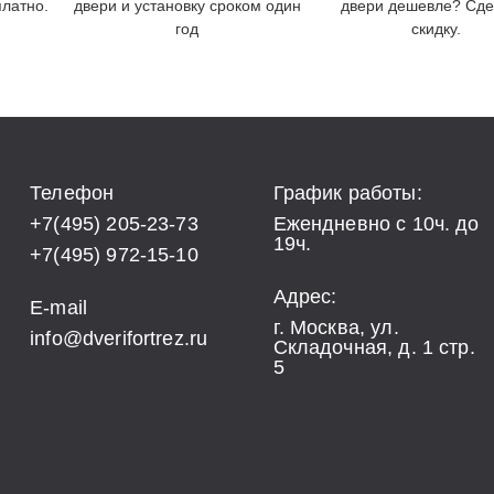
латно.
двери и установку сроком один
двери дешевле? Сд
год
скидку.
Телефон
График работы:
+7(495) 205-23-73
Ежендневно с 10ч. до
19ч.
+7(495) 972-15-10
Адрес:
E-mail
г. Москва, ул.
info@dverifortrez.ru
Складочная, д. 1 стр.
5