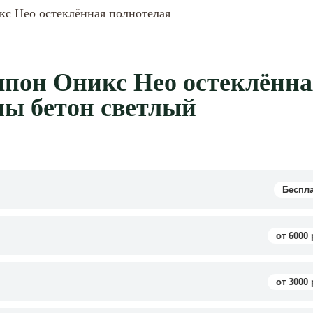
с Нео остеклённая полнотелая
пон Оникс Нео остеклённа
ны бетон светлый
Беспл
от 6000 
от 3000 