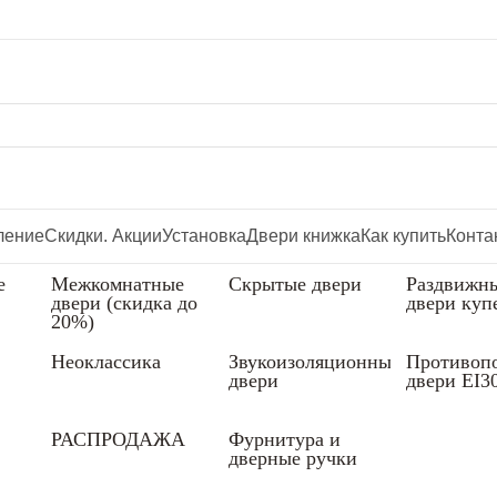
ление
Скидки. Акции
Установка
Двери книжка
Как купить
Конта
е
Межкомнатные
Скрытые двери
Раздвижн
двери (скидка до
двери куп
20%)
Неоклассика
Звукоизоляционные
Противоп
двери
двери EI3
РАСПРОДАЖА
Фурнитура и
дверные ручки