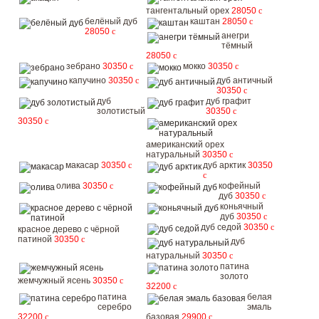
тангентальный орех
28050
c
белёный дуб
каштан
28050
c
28050
c
анегри
тёмный
28050
c
зебрано
30350
c
мокко
30350
c
капучино
30350
c
дуб античный
30350
c
дуб
дуб графит
золотистый
30350
c
30350
c
американский орех
натуральный
30350
c
макасар
30350
c
дуб арктик
30350
c
олива
30350
c
кофейный
дуб
30350
c
коньячный
дуб
30350
c
дуб седой
30350
c
красное дерево с чёрной
патиной
30350
c
дуб
натуральный
30350
c
патина
золото
жемчужный ясень
30350
c
32200
c
патина
белая
серебро
эмаль
32200
c
базовая
29900
c