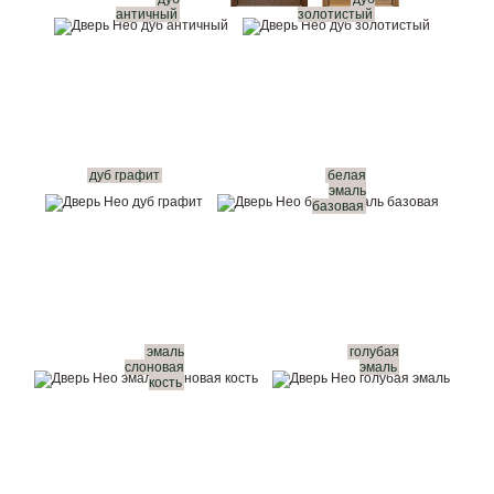
античный
золотистый
дуб графит
белая
эмаль
базовая
эмаль
голубая
слоновая
эмаль
кость