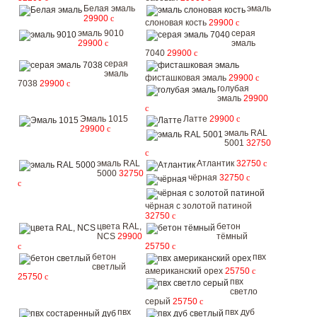
Белая эмаль
эмаль
29900
c
слоновая кость
29900
c
эмаль 9010
серая
29900
c
эмаль
7040
29900
c
серая
эмаль
фисташковая эмаль
29900
c
7038
29900
c
голубая
эмаль
29900
c
Эмаль 1015
Латте
29900
c
29900
c
эмаль RAL
5001
32750
c
эмаль RAL
Атлантик
32750
c
5000
32750
чёрная
32750
c
c
чёрная с золотой патиной
32750
c
цвета RAL,
бетон
NCS
29900
тёмный
c
25750
c
бетон
пвх
светлый
американский орех
25750
c
25750
c
пвх
светло
серый
25750
c
пвх
пвх дуб