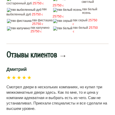
светлый
состаренный дуб
25750
c
25750
c
пвх
пвх белый
ясень
выбеленный дуб
25750
c
25750
c
пвх фисташка
пвх серый
25750
25750
c
c
пвх капучино
пвх белый
25750
25750
c
c
Отзывы клиентов
→
Дмитрий
★★★★★
Смотрел двери в нескольких компаниях, но купил три
межкомнатные двери здесь. Как по мне, то и цена у
компании адекватная и выбрать есть из чего. Сам не
устанавливал. Приехали специалисты и все сделали на
высшем уровне.