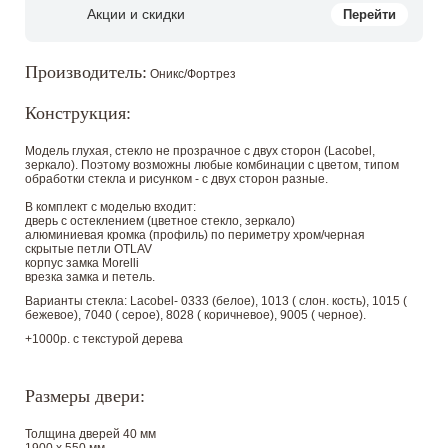
Акции и скидки
Перейти
Производитель:
Оникс/Фортрез
Конструкция:
Модель глухая, стекло не прозрачное с двух сторон (Lacobel,
зеркало). Поэтому возможны любые комбинации с цветом, типом
обработки стекла и рисунком - с двух сторон разные.
В комплект с моделью входит:
дверь с остеклением (цветное стекло, зеркало)
алюминиевая кромка (профиль) по периметру хром/черная
скрытые петли OTLAV
корпус замка Morelli
врезка замка и петель.
Варианты стекла: Lacobel- 0333 (белое), 1013 ( слон. кость), 1015 (
бежевое), 7040 ( серое), 8028 ( коричневое), 9005 ( черное).
+1000р. с текстурой дерева
Размеры двери:
Толщина дверей 40 мм