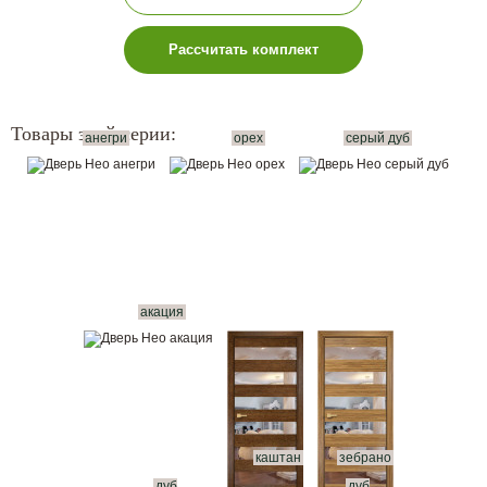
Рассчитать комплект
Товары этой серии:
анегри
орех
серый дуб
акация
каштан
зебрано
дуб
дуб