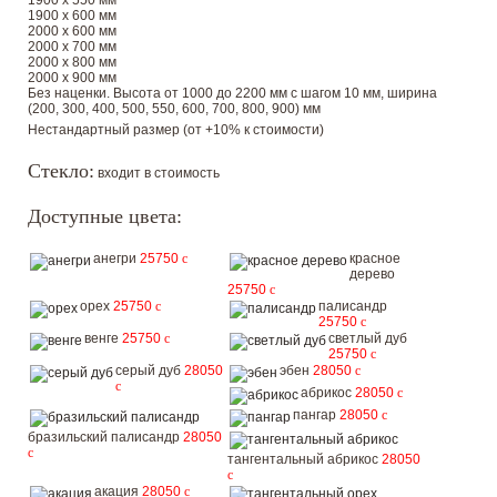
1900 х 550 мм
1900 х 600 мм
2000 х 600 мм
2000 х 700 мм
2000 х 800 мм
2000 х 900 мм
Без наценки. Высота от 1000 до 2200 мм с шагом 10 мм, ширина
(200, 300, 400, 500, 550, 600, 700, 800, 900) мм
Нестандартный размер (от +10% к стоимости)
Стекло:
входит в стоимость
Доступные цвета:
анегри
25750
c
красное
дерево
25750
c
орех
25750
c
палисандр
25750
c
венге
25750
c
светлый дуб
25750
c
серый дуб
28050
эбен
28050
c
c
абрикос
28050
c
пангар
28050
c
бразильский палисандр
28050
c
тангентальный абрикос
28050
c
акация
28050
c