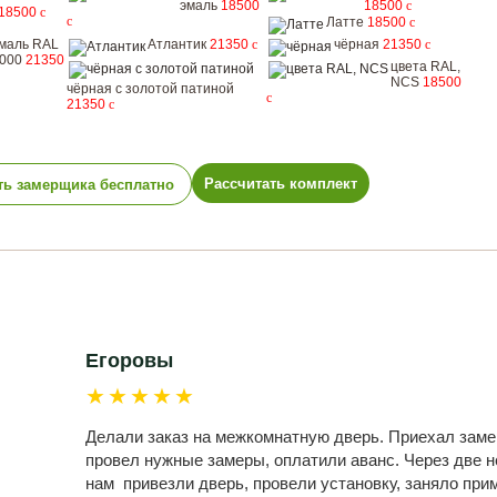
эмаль
18500
18500
c
18500
c
c
Латте
18500
c
маль RAL
Атлантик
21350
c
чёрная
21350
c
000
21350
цвета RAL,
NCS
18500
чёрная с золотой патиной
c
21350
c
Рассчитать комплект
ть замерщика бесплатно
Егоровы
★★★★★
Делали заказ на межкомнатную дверь. Приехал заме
провел нужные замеры, оплатили аванс. Через две 
нам привезли дверь, провели установку, заняло при