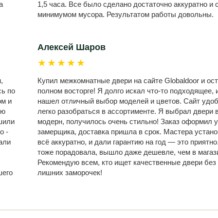
а
1,5 часа. Все было сделано достаточно аккуратно и 
минимумом мусора. Результатом работы довольны.
Алексей Шаров
★★★★★
,
Купил межкомнатные двери на сайте Globaldoor и ост
сь по
полном восторге! Я долго искал что-то подходящее, и
ом и
нашел отличный выбор моделей и цветов. Сайт удо
ую
легко разобраться в ассортименте. Я выбрал двери 
шили
модерн, получилось очень стильно! Заказ оформил у
о -
замерщика, доставка пришла в срок. Мастера устан
али
всё аккуратно, и дали гарантию на год — это приятно
,
тоже порадовала, вышло даже дешевле, чем в магаз
Рекомендую всем, кто ищет качественные двери без
шего
лишних заморочек!