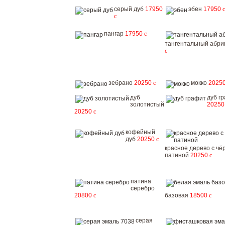
серый дуб
17950
эбен
17950
c
c
пангар
17950
c
тангентальный абри
c
зебрано
20250
c
мокко
2025
дуб
дуб г
золотистый
2025
20250
c
кофейный
дуб
20250
c
красное дерево с чё
патиной
20250
c
патина
серебро
20800
c
базовая
18500
c
серая