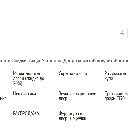
ление
Скидки. Акции
Установка
Двери книжка
Как купить
Конта
Межкомнатные
Скрытые двери
Раздвижные
двери (скидка до
купе
20%)
Неоклассика
Звукоизоляционные
Противопож
омка
двери
двери EI30
РАСПРОДАЖА
Фурнитура и
дверные ручки