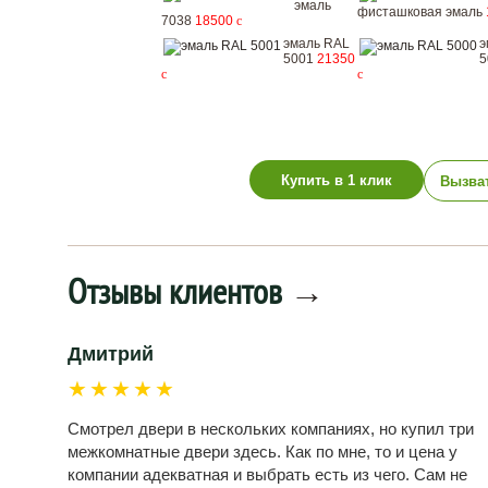
эмаль
фисташковая эмаль
7038
18500
c
эмаль RAL
э
5001
21350
5
c
c
Купить в 1 клик
Вызва
Отзывы клиентов
→
Дмитрий
★★★★★
Смотрел двери в нескольких компаниях, но купил три
межкомнатные двери здесь. Как по мне, то и цена у
компании адекватная и выбрать есть из чего. Сам не