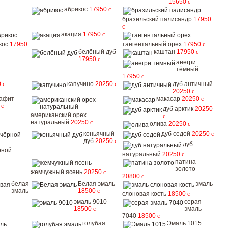
15650
c
абрикос
17950
c
бразильский палисандр
17950
c
акация
17950
c
кос
17950
тангентальный орех
17950
c
белёный дуб
каштан
17950
c
17950
c
анегри
тёмный
17950
c
0
c
капучино
20250
c
дуб античный
20250
c
рафит
макасар
20250
c
0
c
дуб арктик
20250
американский орех
c
натуральный
20250
c
олива
20250
c
коньячный
дуб седой
20250
c
дуб
20250
c
дуб
рной
натуральный
20250
c
патина
золото
жемчужный ясень
20250
c
20800
c
белая
Белая эмаль
эмаль
эмаль
18500
c
слоновая кость
18500
c
эмаль 9010
серая
18500
c
эмаль
7040
18500
c
голубая
Эмаль 1015