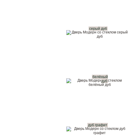
серый дуб
белёный
дуб
дуб графит