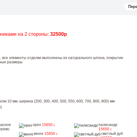
Пер
чниками на 2 стороны:
32500р
ы, все элементы отделки выполнены из натурального шпона, покрытие
тные размеры
ом 10 мм, ширина (200, 300, 400, 500, 550, 600, 700, 800, 900) мм
)
расное
орех
15650
c
палисандр
ерево
15650
c
венге
15650
c
светлый дуб