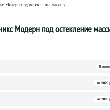
с Модерн под остекление массив
икс Модерн под остекление масс
Беспл
от 6000 
от 3000 