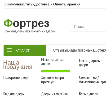
О компании
Статьи
Доставка и Оплата
Гарантия
Ф
ортрез
Производитель межкомнатных дверей
Отзывы
Виды погонажа
Остек
КАТАЛОГ
Межкомнатные
Нестандартные
Наша
двери
двери
продукция
Недорогие двери
Элитные двери
Стеклянные /
премиум
Алюминиевая кр
Гладкие двери
Двери из массива
Белые двери