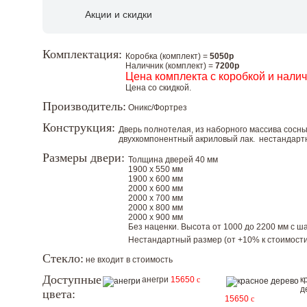
Акции и скидки
Комплектация:
Коробка (комплект) =
5050р
Наличник (комплект) =
7200р
Цена комплекта с коробкой и нали
Цена со скидкой.
Производитель:
Оникс/Фортрез
Конструкция:
Дверь полнотелая, из наборного массива сосн
двухкомпонентный акриловый лак. нестандар
Размеры двери:
Толщина дверей 40 мм
1900 х 550 мм
1900 х 600 мм
2000 х 600 мм
2000 х 700 мм
2000 х 800 мм
2000 х 900 мм
Без наценки. Высота от 1000 до 2200 мм с шаг
Нестандартный размер (от +10% к стоимости
Стекло:
не входит в стоимость
Доступные
анегри
15650
c
к
д
цвета:
15650
c