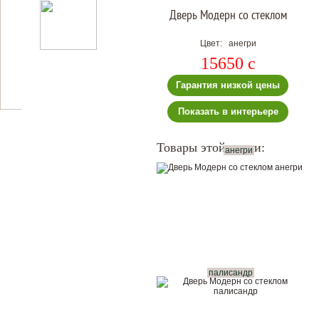
Дверь Модерн со стеклом
Цвет: анегри
15650
c
Гарантия низкой цены
Показать в интерьере
Товары этой серии:
анегри
палисандр