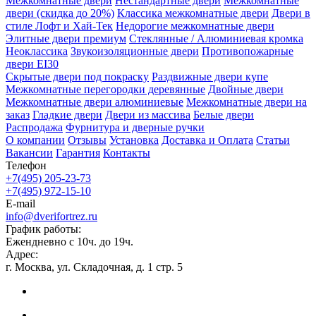
Межкомнатные двери
Нестандартные двери
Межкомнатные
двери (скидка до 20%)
Классика межкомнатные двери
Двери в
стиле Лофт и Хай-Тек
Недорогие межкомнатные двери
Элитные двери премиум
Стеклянные / Алюминиевая кромка
Неоклассика
Звукоизоляционные двери
Противопожарные
двери EI30
Скрытые двери под покраску
Раздвижные двери купе
Межкомнатные перегородки деревянные
Двойные двери
Межкомнатные двери алюминиевые
Межкомнатные двери на
заказ
Гладкие двери
Двери из массива
Белые двери
Распродажа
Фурнитура и дверные ручки
О компании
Отзывы
Установка
Доставка и Оплата
Статьи
Вакансии
Гарантия
Контакты
Телефон
+7(495) 205-23-73
+7(495) 972-15-10
E-mail
info@dverifortrez.ru
График работы:
Ежендневно с 10ч. до 19ч.
Адрес:
г. Москва, ул. Складочная, д. 1 стр. 5