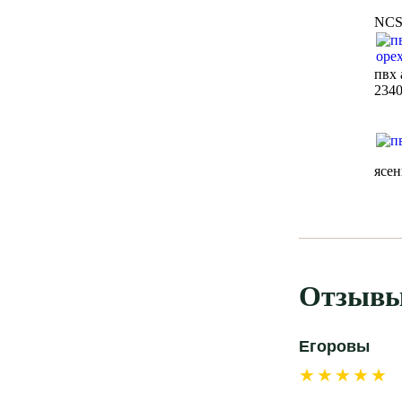
NC
пвх 
234
ясе
Отзывы
Егоровы
★★★★★