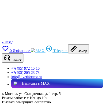
« назад
0
Избранное
MAX
Telegram
Замер
Звонок
+7(495) 972-15-10
+7(495) 205-23-73
info@dverifortrez.ru
Написать в MAX
г. Москва, ул. Складочная, д. 1 стр. 5
Режим работы:
с 10ч. до 19ч.
Вызвать замерщика бесплатно