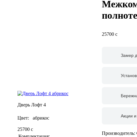
Межком
полноте
25700
c
Замер 
Установ
Бережна
Дверь Лофт 4
Акции и
Цвет: абрикос
25700
c
Производитель:
Комплектация: