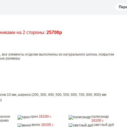
Пер
чниками на 2 стороны:
25700р
ы, все элементы отделки выполнены из натурального шпона, покрытие
тные размеры
ом 10 мм, ширина (200, 300, 400, 500, 550, 600, 700, 800, 900) мм
)
расное
орех
16100
c
палисандр
ерево
16100
c
венге
16100
c
светлый дуб