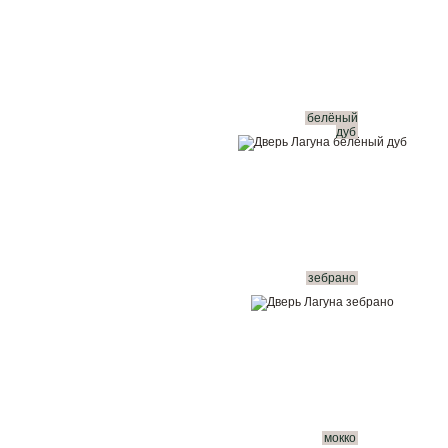
белёный
дуб
зебрано
мокко