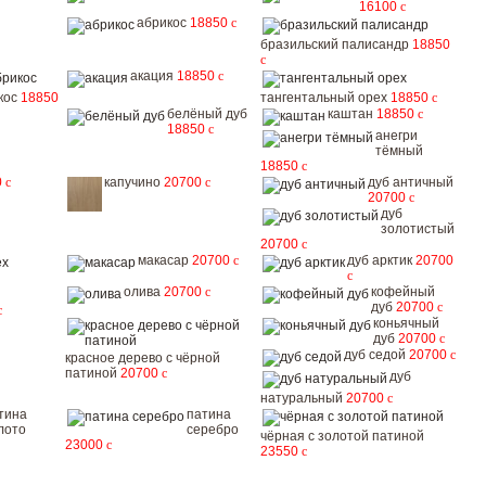
16100
c
абрикос
18850
c
бразильский палисандр
18850
c
акация
18850
c
кос
18850
тангентальный орех
18850
c
белёный дуб
каштан
18850
c
18850
c
анегри
тёмный
18850
c
0
c
капучино
20700
c
дуб античный
20700
c
дуб
золотистый
20700
c
макасар
20700
c
дуб арктик
20700
c
олива
20700
c
кофейный
дуб
20700
c
c
коньячный
дуб
20700
c
дуб седой
20700
c
красное дерево с чёрной
патиной
20700
c
дуб
натуральный
20700
c
тина
патина
лото
серебро
чёрная с золотой патиной
23000
c
23550
c