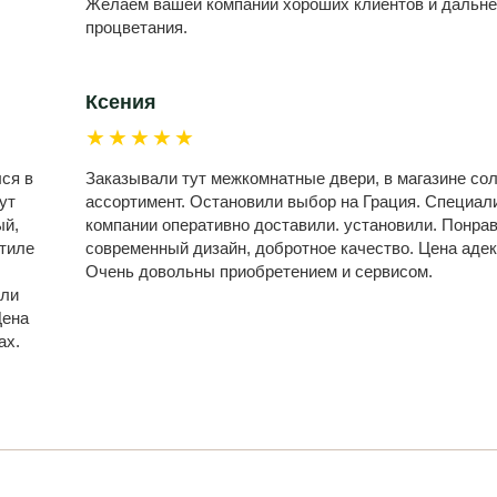
Желаем вашей компании хороших клиентов и дальн
процветания.
Ксения
★★★★★
лся в
Заказывали тут межкомнатные двери, в магазине со
ут
ассортимент. Остановили выбор на Грация. Специал
ый,
компании оперативно доставили. установили. Понра
стиле
современный дизайн, добротное качество. Цена адек
Очень довольны приобретением и сервисом.
или
Цена
ах.