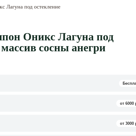
с Лагуна под остекление
пон Оникс Лагуна под
 массив сосны анегри
Беспл
от 6000 
от 3000 