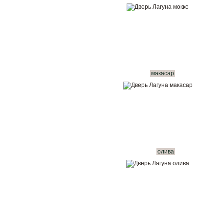
макасар
олива