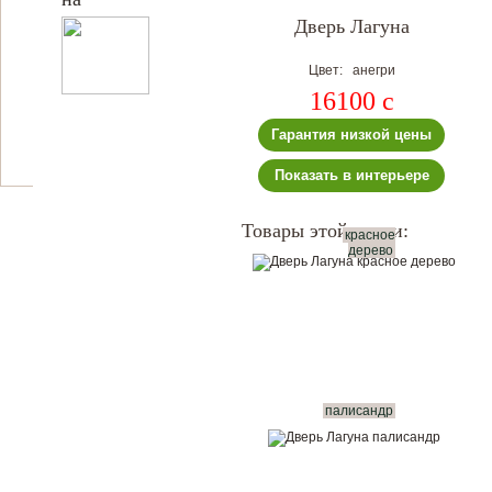
Дверь Лагуна
Цвет: анегри
16100
c
Гарантия низкой цены
Показать в интерьере
Товары этой серии:
красное
дерево
палисандр