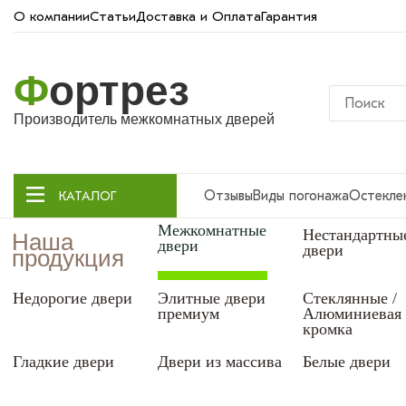
О компании
Статьи
Доставка и Оплата
Гарантия
Ф
ортрез
Производитель межкомнатных дверей
Отзывы
Виды погонажа
Остекле
КАТАЛОГ
Межкомнатные
Нестандартны
Наша
двери
двери
продукция
Недорогие двери
Элитные двери
Стеклянные /
премиум
Алюминиевая
кромка
Гладкие двери
Двери из массива
Белые двери