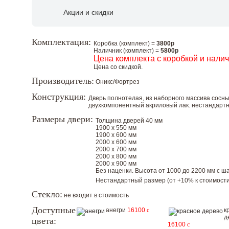
Акции и скидки
Комплектация:
Коробка (комплект) =
3800р
Наличник (комплект) =
5800р
Цена комплекта с коробкой и нали
Цена со скидкой.
Производитель:
Оникс/Фортрез
Конструкция:
Дверь полнотелая, из наборного массива сосн
двухкомпонентный акриловый лак. нестандар
Размеры двери:
Толщина дверей 40 мм
1900 х 550 мм
1900 х 600 мм
2000 х 600 мм
2000 х 700 мм
2000 х 800 мм
2000 х 900 мм
Без наценки. Высота от 1000 до 2200 мм с шаг
Нестандартный размер (от +10% к стоимости
Стекло:
не входит в стоимость
Доступные
анегри
16100
c
к
д
цвета:
16100
c