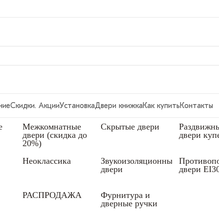
ние
Скидки. Акции
Установка
Двери книжка
Как купить
Контакты
е
Межкомнатные
Скрытые двери
Раздвижн
двери (скидка до
двери куп
20%)
Неоклассика
Звукоизоляционные
Противоп
двери
двери EI3
РАСПРОДАЖА
Фурнитура и
дверные ручки