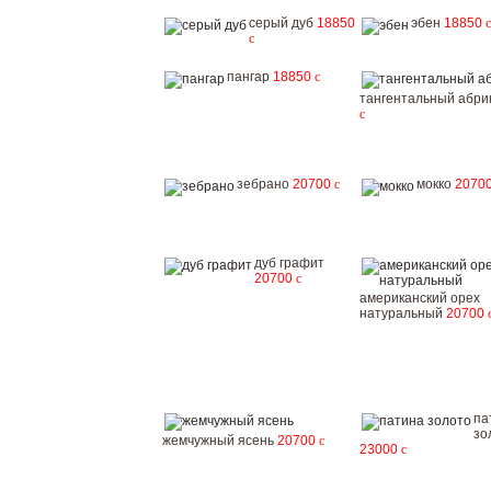
серый дуб
18850
эбен
18850
c
c
пангар
18850
c
тангентальный абри
c
зебрано
20700
c
мокко
2070
дуб графит
20700
c
американский орех
натуральный
20700
па
зо
жемчужный ясень
20700
c
23000
c