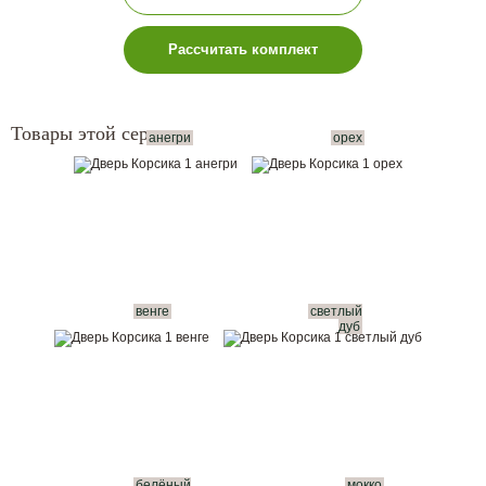
Рассчитать комплект
Товары этой серии:
анегри
орех
венге
светлый
дуб
белёный
мокко