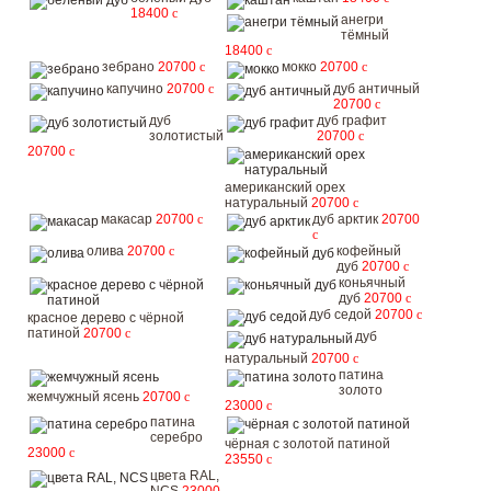
18400
c
анегри
тёмный
18400
c
зебрано
20700
c
мокко
20700
c
капучино
20700
c
дуб античный
20700
c
дуб
дуб графит
золотистый
20700
c
20700
c
американский орех
натуральный
20700
c
макасар
20700
c
дуб арктик
20700
c
олива
20700
c
кофейный
дуб
20700
c
коньячный
дуб
20700
c
дуб седой
20700
c
красное дерево с чёрной
патиной
20700
c
дуб
натуральный
20700
c
патина
золото
жемчужный ясень
20700
c
23000
c
патина
серебро
чёрная с золотой патиной
23000
c
23550
c
цвета RAL,