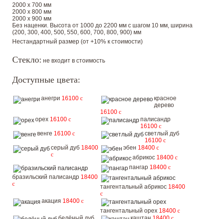
2000 х 700 мм
2000 х 800 мм
2000 х 900 мм
Без наценки. Высота от 1000 до 2200 мм с шагом 10 мм, ширина
(200, 300, 400, 500, 550, 600, 700, 800, 900) мм
Нестандартный размер (от +10% к стоимости)
Стекло:
не входит в стоимость
Доступные цвета:
анегри
16100
c
красное
дерево
16100
c
орех
16100
c
палисандр
16100
c
венге
16100
c
светлый дуб
16100
c
серый дуб
18400
эбен
18400
c
c
абрикос
18400
c
пангар
18400
c
бразильский палисандр
18400
c
тангентальный абрикос
18400
c
акация
18400
c
тангентальный орех
18400
c
белёный дуб
каштан
18400
c