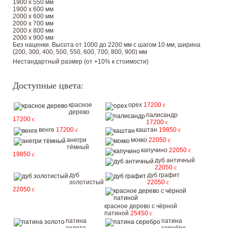
1900 х 550 мм
1900 х 600 мм
2000 х 600 мм
2000 х 700 мм
2000 х 800 мм
2000 х 900 мм
Без наценки. Высота от 1000 до 2200 мм с шагом 10 мм, ширина
(200, 300, 400, 500, 550, 600, 700, 800, 900) мм
Нестандартный размер (от +10% к стоимости)
Доступные цвета:
красное
орех
17200
c
дерево
палисандр
17200
c
17200
c
венге
17200
c
каштан
19850
c
анегри
мокко
22050
c
тёмный
капучино
22050
c
19850
c
дуб античный
22050
c
дуб
дуб графит
золотистый
22050
c
22050
c
красное дерево с чёрной
патиной
25450
c
патина
патина