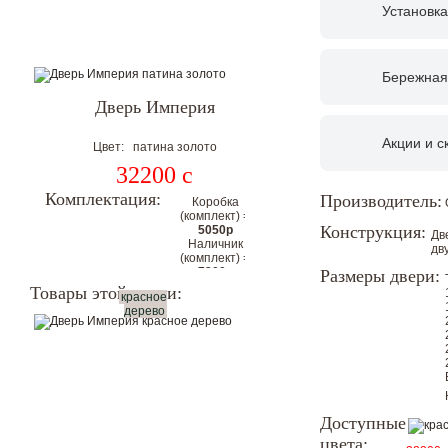
Установка
Бережная
Дверь Империя
Акции и с
Цвет: патина золото
32200
c
Комплектация:
Производитель:
Коробка
(комплект) =
Конструкция:
5050р
Дв
Наличник
дв
(комплект) =
7200р
Размеры двери:
Цена
Товары этой серии:
красное
комплекта с
дерево
коробкой и
наличниками
на 2
стороны:
44450р
Цена со скидкой.
Доступные
цвета:
Гарантия низкой цены