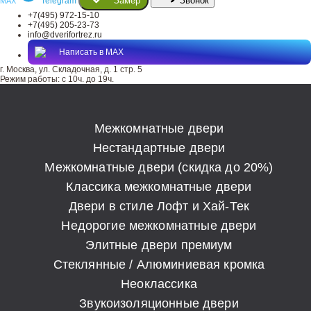
Замер
Звонок
Telegram
MAX
+7(495) 972-15-10
+7(495) 205-23-73
info@dverifortrez.ru
Написать в MAX
г. Москва, ул. Складочная, д. 1 стр. 5
Режим работы:
с 10ч. до 19ч.
Межкомнатные двери
Нестандартные двери
Межкомнатные двери (скидка до 20%)
Классика межкомнатные двери
Двери в стиле Лофт и Хай-Тек
Недорогие межкомнатные двери
Элитные двери премиум
Стеклянные / Алюминиевая кромка
Неоклассика
Звукоизоляционные двери