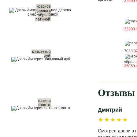
32200
красное
Показать в интерьере
дерево с
чёрной
патиной
Купить в 1 клик
32200
Вызвать замерщика бесплатно
Рассчитать комплект
7038
3
коньячный
дуб
чёрная
35050
Отзывы 
патина
золото
Дмитрий
★★★★★
Смотрел двери в н