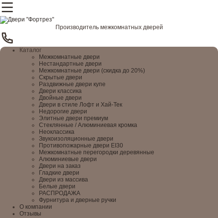
Производитель межкомнатных дверей
Каталог
Межкомнатные двери
Нестандартные двери
Межкомнатные двери (скидка до 20%)
Скрытые двери
Раздвижные двери купе
Двери классика
Двойные двери
Двери в стиле Лофт и Хай-Тек
Недорогие двери
Элитные двери премиум
Стеклянные / Алюминиевая кромка
Неоклассика
Звукоизоляционные двери
Противопожарные двери EI30
Межкомнатные перегородки деревянные
Алюминиевые двери
Двери на заказ
Гладкие двери
Двери из массива
Белые двери
РАСПРОДАЖА
Фурнитура и дверные ручки
О компании
Отзывы