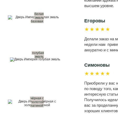
компании адекватн
высшем уровне.
белая
эмаль
Егоровы
базовая
★★★★★
Делали заказ на 
недели нам привез
аккуратно и с ми
голубая
эмаль
Симоновы
★★★★★
Приобрели у вас н
по поводу того, к
интересную статью
чёрная с
Получилось идеал
золотой
вас за проделанн
патиной
хороших клиентов