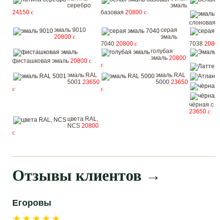
серебро
эмаль
24150
c
базовая
20800
c
слоновая 
эмаль 9010
серая
20800
c
эмаль
7040
20800
c
7038
2080
голубая
эмаль
20800
фисташковая эмаль
20800
c
c
Л
эмаль RAL
эмаль RAL
5001
23650
5000
23650
c
c
чёрная с з
23650
c
цвета RAL,
NCS
20800
c
Отзывы клиентов
→
Егоровы
★★★★★