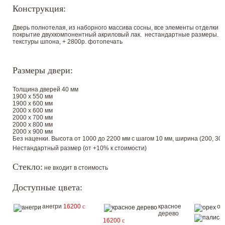
Конструкция:
Дверь полнотелая, из наборного массива сосны, все элементы отделки 
покрытие двухкомпонентный акриловый лак. нестандартные размеры. +80
текстуры шпона, + 2800р. фотопечать
Размеры двери:
Толщина дверей 40 мм
1900 х 550 мм
1900 х 600 мм
2000 х 600 мм
2000 х 700 мм
2000 х 800 мм
2000 х 900 мм
Без наценки. Высота от 1000 до 2200 мм с шагом 10 мм, ширина (200, 300, 
Нестандартный размер (от +10% к стоимости)
Стекло:
не входит в стоимость
Доступные цвета:
анегри
16200
c
красное
ор
дерево
16200
c