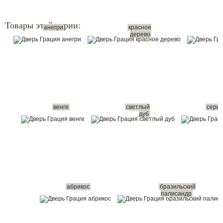
Товары этой серии:
анегри
красное
дерево
венге
светлый
серый
дуб
абрикос
бразильский
палисандр