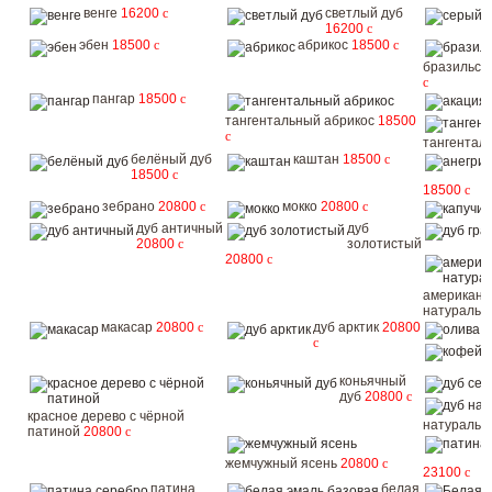
венге
16200
c
светлый дуб
16200
c
эбен
18500
c
абрикос
18500
c
бразильск
c
пангар
18500
c
тангентальный абрикос
18500
c
тангентал
белёный дуб
каштан
18500
c
18500
c
18500
c
зебрано
20800
c
мокко
20800
c
дуб античный
дуб
20800
c
золотистый
20800
c
американс
натураль
макасар
20800
c
дуб арктик
20800
о
c
коньячный
дуб
20800
c
красное дерево с чёрной
натураль
патиной
20800
c
жемчужный ясень
20800
c
23100
c
патина
белая