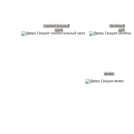
тангентальный
белёный
орех
дуб
мокко