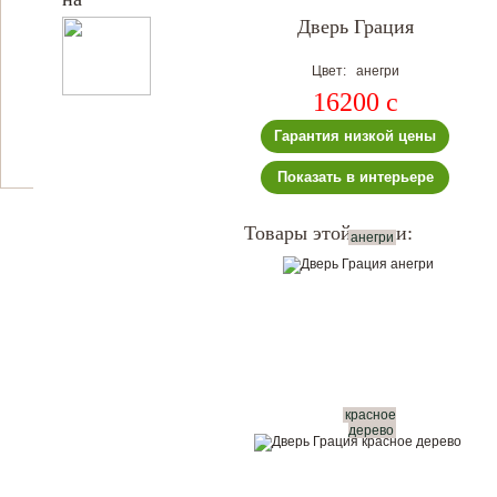
Дверь Грация
Цвет: анегри
16200
c
Гарантия низкой цены
Показать в интерьере
Товары этой серии:
анегри
красное
дерево