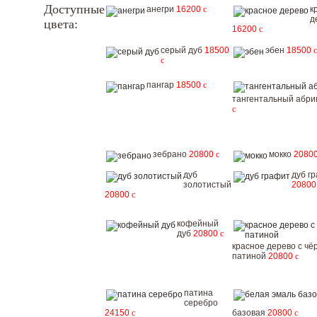
Доступные
анегри
16200
c
к
д
цвета:
16200
c
серый дуб
18500
эбен
18500
c
c
пангар
18500
c
тангентальный абри
c
зебрано
20800
c
мокко
2080
дуб
дуб г
золотистый
2080
20800
c
кофейный
дуб
20800
c
красное дерево с чё
патиной
20800
c
патина
серебро
24150
c
базовая
20800
c