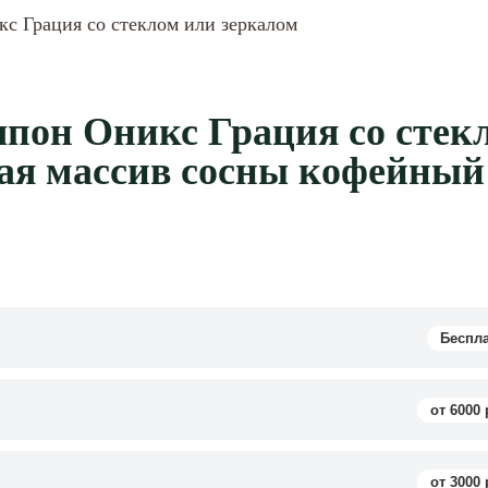
с Грация со стеклом или зеркалом
пон Оникс Грация со стек
лая массив сосны кофейный
Беспл
от 6000 
от 3000 