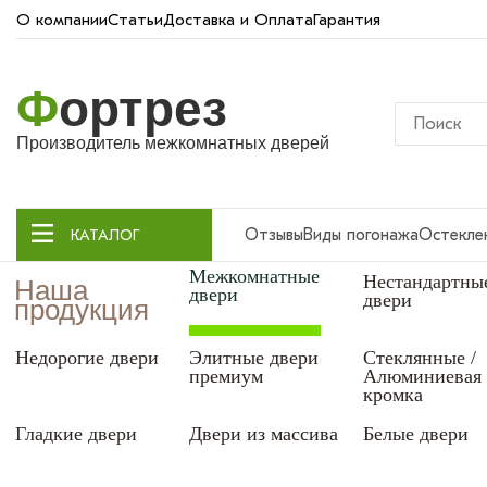
О компании
Статьи
Доставка и Оплата
Гарантия
Ф
ортрез
Производитель межкомнатных дверей
Отзывы
Виды погонажа
Остекле
КАТАЛОГ
Межкомнатные
Нестандартны
Наша
двери
двери
продукция
Недорогие двери
Элитные двери
Стеклянные /
премиум
Алюминиевая
кромка
Гладкие двери
Двери из массива
Белые двери