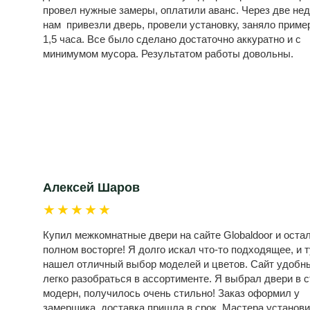
провел нужные замеры, оплатили аванс. Через две не
нам привезли дверь, провели установку, заняло приме
1,5 часа. Все было сделано достаточно аккуратно и с
минимумом мусора. Результатом работы довольны.
Алексей Шаров
★★★★★
Купил межкомнатные двери на сайте Globaldoor и оста
полном восторге! Я долго искал что-то подходящее, и т
нашел отличный выбор моделей и цветов. Сайт удобн
легко разобраться в ассортименте. Я выбрал двери в 
модерн, получилось очень стильно! Заказ оформил у
замерщика, доставка пришла в срок. Мастера установ