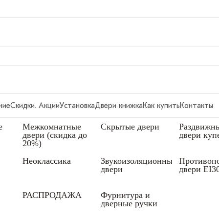
ние
Скидки. Акции
Установка
Двери книжка
Как купить
Контакты
е
Межкомнатные
Скрытые двери
Раздвижн
двери (скидка до
двери куп
20%)
Неоклассика
Звукоизоляционные
Противоп
двери
двери EI3
РАСПРОДАЖА
Фурнитура и
дверные ручки