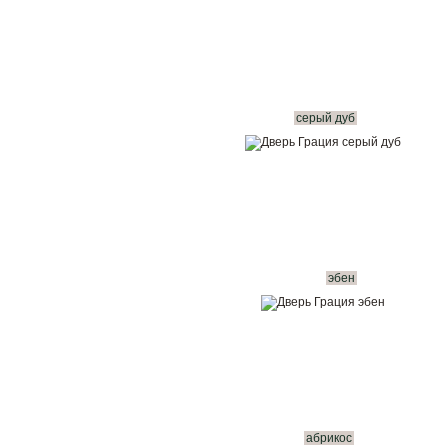
серый дуб
эбен
абрикос