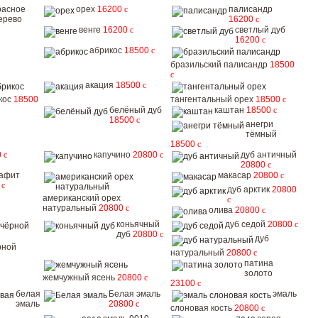
расное
орех
16200
c
палисандр
ерево
16200
c
венге
16200
c
светлый дуб
16200
c
абрикос
18500
c
бразильский палисандр
18500
c
акация
18500
c
кос
18500
тангентальный орех
18500
c
белёный дуб
каштан
18500
c
18500
c
анегри
тёмный
18500
c
0
c
капучино
20800
c
дуб античный
20800
c
рафит
макасар
20800
c
0
c
дуб арктик
20800
американский орех
c
натуральный
20800
c
олива
20800
c
коньячный
дуб седой
20800
c
дуб
20800
c
дуб
рной
натуральный
20800
c
патина
золото
жемчужный ясень
20800
c
23100
c
белая
Белая эмаль
эмаль
эмаль
20800
c
слоновая кость
20800
c