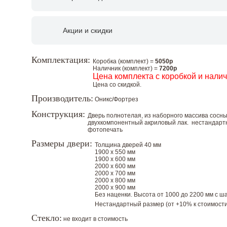
Акции и скидки
Комплектация:
Коробка (комплект) =
5050р
Наличник (комплект) =
7200р
Цена комплекта с коробкой и нали
Цена со скидкой.
Производитель:
Оникс/Фортрез
Конструкция:
Дверь полнотелая, из наборного массива сосн
двухкомпонентный акриловый лак. нестандартны
фотопечать
Размеры двери:
Толщина дверей 40 мм
1900 х 550 мм
1900 х 600 мм
2000 х 600 мм
2000 х 700 мм
2000 х 800 мм
2000 х 900 мм
Без наценки. Высота от 1000 до 2200 мм с шаг
Нестандартный размер (от +10% к стоимости
Стекло:
не входит в стоимость