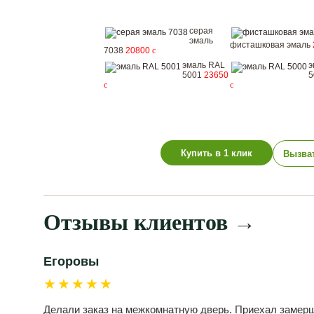
серая
эмаль
фисташковая эмаль
7038
20800
c
эмаль RAL
э
5001
23650
5
c
c
Купить в 1 клик
Вызва
Отзывы клиентов
→
Егоровы
★★★★★
Делали заказ на межкомнатную дверь. Приехал замерщ