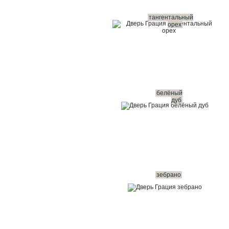
тангентальный
орех
белёный
дуб
зебрано