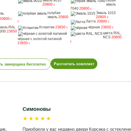
эмаль 9010
серая
20800
c
эмаль
7040
20800
c
голубая
Эмаль 1015
эмаль
20800
20800
c
20800
c
c
Латте
20800
c
маль RAL
Атлантик
23650
c
чёрная
23650
c
000
23650
цвета RAL,
NCS
20800
чёрная с золотой патиной
c
23650
c
Рассчитать комплект
ть замерщика бесплатно
Симоновы
★★★★★
ик,
Приобрели у вас недавно двери Корсика с остеклени