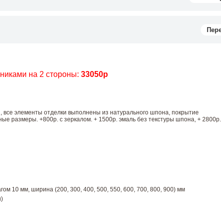
Пер
чниками на 2 стороны:
33050р
ы, все элементы отделки выполнены из натурального шпона, покрытие
е размеры. +800р. с зеркалом. + 1500р. эмаль без текстуры шпона, + 2800р.
ом 10 мм, ширина (200, 300, 400, 500, 550, 600, 700, 800, 900) мм
)