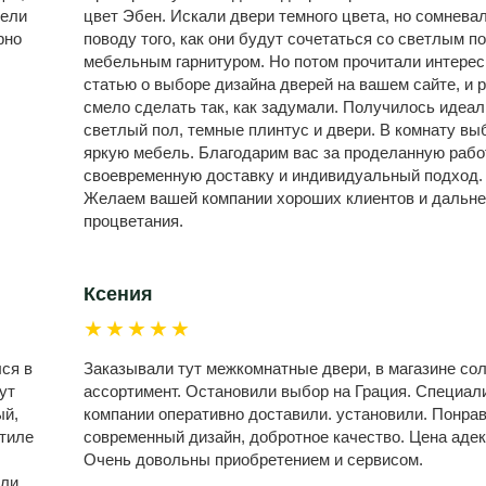
дели
цвет Эбен. Искали двери темного цвета, но сомнева
рно
поводу того, как они будут сочетаться со светлым п
мебельным гарнитуром. Но потом прочитали интере
статью о выборе дизайна дверей на вашем сайте, и 
смело сделать так, как задумали. Получилось идеал
светлый пол, темные плинтус и двери. В комнату вы
яркую мебель. Благодарим вас за проделанную рабо
своевременную доставку и индивидуальный подход.
Желаем вашей компании хороших клиентов и дальн
процветания.
Ксения
★★★★★
лся в
Заказывали тут межкомнатные двери, в магазине со
ут
ассортимент. Остановили выбор на Грация. Специал
ый,
компании оперативно доставили. установили. Понра
стиле
современный дизайн, добротное качество. Цена адек
Очень довольны приобретением и сервисом.
или