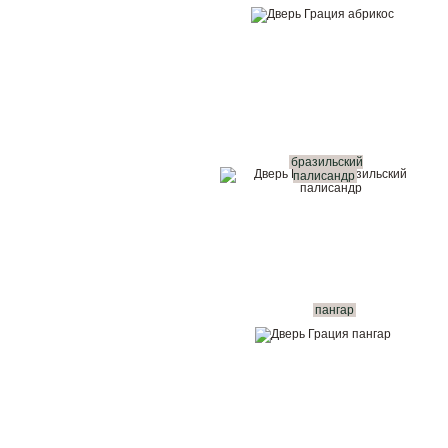
бразильский
палисандр
пангар