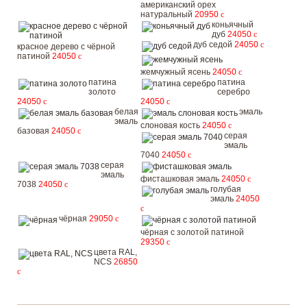
американский орех
натуральный
20950
c
коньячный
дуб
24050
c
дуб седой
24050
c
красное дерево с чёрной
патиной
24050
c
жемчужный ясень
24050
c
патина
патина
золото
серебро
24050
c
24050
c
белая
эмаль
эмаль
слоновая кость
24050
c
базовая
24050
c
серая
эмаль
7040
24050
c
серая
эмаль
фисташковая эмаль
24050
c
7038
24050
c
голубая
эмаль
24050
c
чёрная
29050
c
чёрная с золотой патиной
29350
c
цвета RAL,
NCS
26850
c