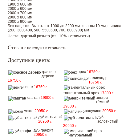
1900 х 550 мм
1900 х 600 мм
2000 х 600 мм
2000 х 700 мм
2000 х 800 мм
2000 х 900 мм
Без наценки. Высота от 1000 до 2200 мм с шагом 10 мм, ширина
(200, 300, 400, 500, 550, 600, 700, 800, 900) мм
Нестандартный размер (от +10% к стоимости)
Стекло:
не входит в стоимость
Доступные цвета:
красное
орех
16750
c
дерево
палисандр
16750
c
16750
c
венге
16750
c
тангентальный орех
17300
c
каштан
19800
c
анегри
тёмный
19800
c
мокко
20950
c
капучино
20950
c
дуб античный
дуб
20950
c
золотистый
20950
c
дуб графит
20950
c