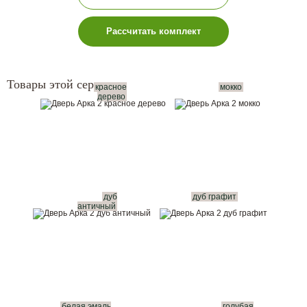
Рассчитать комплект
Товары этой серии:
красное
мокко
дерево
дуб
дуб графит
античный
белая эмаль
голубая