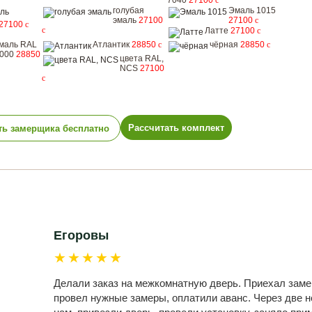
7040
27100
c
голубая
Эмаль 1015
эмаль
27100
27100
c
27100
c
c
Латте
27100
c
маль RAL
Атлантик
28850
c
чёрная
28850
c
000
28850
цвета RAL,
NCS
27100
c
Рассчитать комплект
ть замерщика бесплатно
Егоровы
★★★★★
Делали заказ на межкомнатную дверь. Приехал заме
провел нужные замеры, оплатили аванс. Через две 