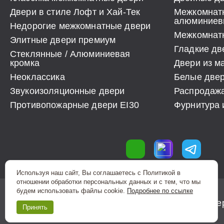
Двери в стиле Лофт и Хай-Тек
Межкомнат
алюминиев
Недорогие межкомнатные двери
Межкомнатн
Элитные двери премиум
Гладкие дв
Стеклянные / Алюминиевая
кромка
Двери из м
Неоклассика
Белые две
Звукоизоляционные двери
Распродаж
Противопожарные двери EI30
Фурнитура 
Используя наш сайт, Вы соглашаетесь с Политикой в
отношении обработки персональных данных и с тем, что мы
будем использовать файлы cookie.
Подробнее по ссылке
© 2006-2026 Двери "Фортрез" Межкомнатные две
Принять