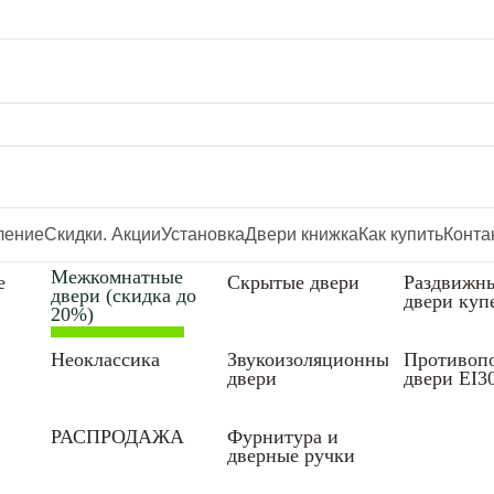
ление
Скидки. Акции
Установка
Двери книжка
Как купить
Конта
Межкомнатные
е
Скрытые двери
Раздвижн
двери (скидка до
двери куп
20%)
Неоклассика
Звукоизоляционные
Противоп
двери
двери EI3
РАСПРОДАЖА
Фурнитура и
дверные ручки