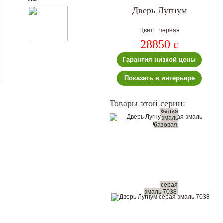
Дверь Лугнум
Цвет: чёрная
28850
c
Гарантия низкой цены
Показать в интерьере
Товары этой серии:
белая
эмаль
базовая
серая
эмаль 7038