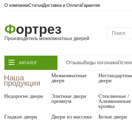
О компании
Статьи
Доставка и Оплата
Гарантия
Ф
ортрез
Производитель межкомнатных дверей
Отзывы
Виды погонажа
Остек
КАТАЛОГ
Межкомнатные
Нестандартны
Наша
двери
двери
продукция
Недорогие двери
Элитные двери
Стеклянные /
премиум
Алюминиевая
кромка
Гладкие двери
Двери из массива
Белые двери