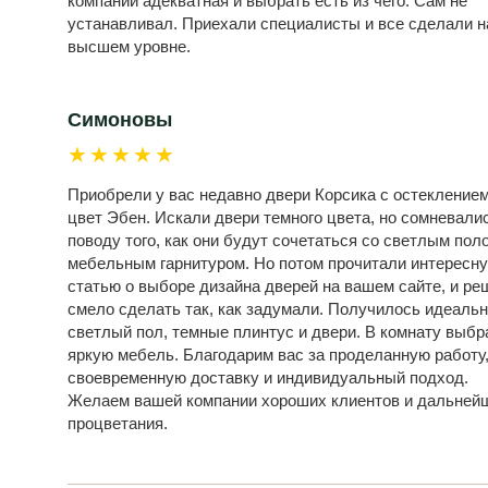
компании адекватная и выбрать есть из чего. Сам не
устанавливал. Приехали специалисты и все сделали н
высшем уровне.
Симоновы
★★★★★
Приобрели у вас недавно двери Корсика с остеклением
цвет Эбен. Искали двери темного цвета, но сомневали
поводу того, как они будут сочетаться со светлым пол
мебельным гарнитуром. Но потом прочитали интересн
статью о выборе дизайна дверей на вашем сайте, и ре
смело сделать так, как задумали. Получилось идеальн
светлый пол, темные плинтус и двери. В комнату выбр
яркую мебель. Благодарим вас за проделанную работу
своевременную доставку и индивидуальный подход.
Желаем вашей компании хороших клиентов и дальней
процветания.