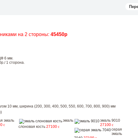
Пер
чниками на 2 стороны:
45450р
Ф 6 мм.
р./ 1 сторона.
ом 10 мм, ширина (200, 300, 400, 500, 550, 600, 700, 800, 900) мм
)
я эмаль
эмаль
эмаль 9010
00
c
27100
c
слоновая кость
27100
c
серая
эмаль