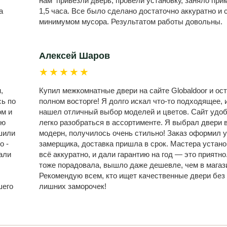
нам привезли дверь, провели установку, заняло при
а
1,5 часа. Все было сделано достаточно аккуратно и 
минимумом мусора. Результатом работы довольны.
Алексей Шаров
★★★★★
,
Купил межкомнатные двери на сайте Globaldoor и ост
сь по
полном восторге! Я долго искал что-то подходящее, и
ом и
нашел отличный выбор моделей и цветов. Сайт удо
ую
легко разобраться в ассортименте. Я выбрал двери 
шили
модерн, получилось очень стильно! Заказ оформил у
о -
замерщика, доставка пришла в срок. Мастера устан
али
всё аккуратно, и дали гарантию на год — это приятно
,
тоже порадовала, вышло даже дешевле, чем в магаз
Рекомендую всем, кто ищет качественные двери без
шего
лишних заморочек!