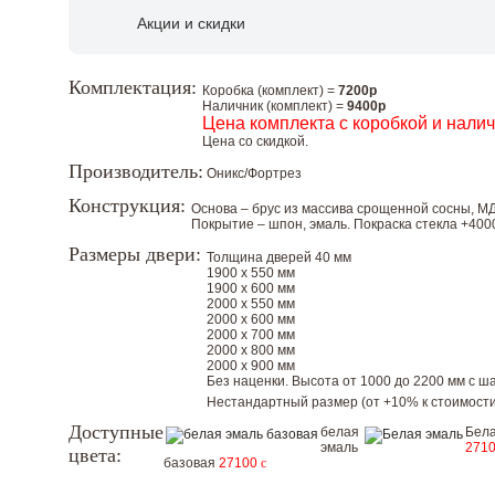
Акции и скидки
Комплектация:
Коробка (комплект) =
7200р
Наличник (комплект) =
9400р
Цена комплекта с коробкой и нали
Цена со скидкой.
Производитель:
Оникс/Фортрез
Конструкция:
Основа – брус из массива срощенной сосны, МД
Покрытие – шпон, эмаль. Покраска стекла +4000
Размеры двери:
Толщина дверей 40 мм
1900 х 550 мм
1900 х 600 мм
2000 х 550 мм
2000 х 600 мм
2000 х 700 мм
2000 х 800 мм
2000 х 900 мм
Без наценки. Высота от 1000 до 2200 мм с шаг
Нестандартный размер (от +10% к стоимости
Доступные
белая
Бела
эмаль
271
цвета:
базовая
27100
c