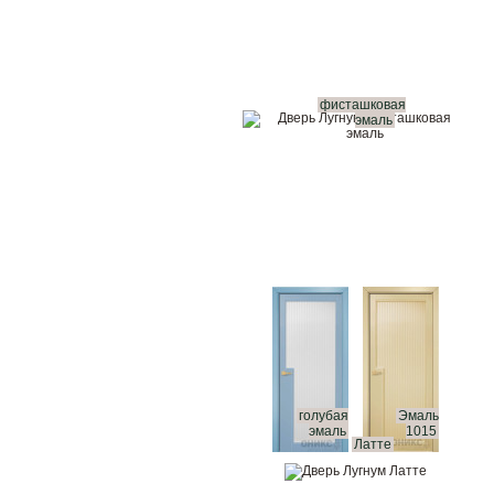
фисташковая
эмаль
голубая
Эмаль
эмаль
1015
Латте