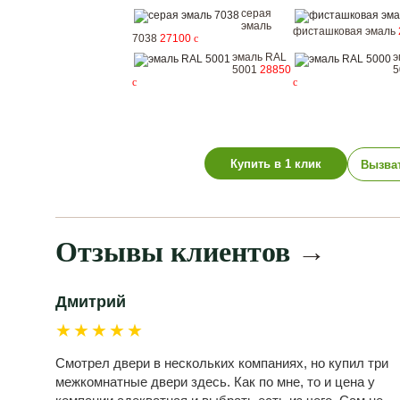
серая
эмаль
фисташковая эмаль
7038
27100
c
эмаль RAL
э
5001
28850
5
c
c
Купить в 1 клик
Вызва
Отзывы клиентов
→
Дмитрий
★★★★★
Смотрел двери в нескольких компаниях, но купил три
межкомнатные двери здесь. Как по мне, то и цена у