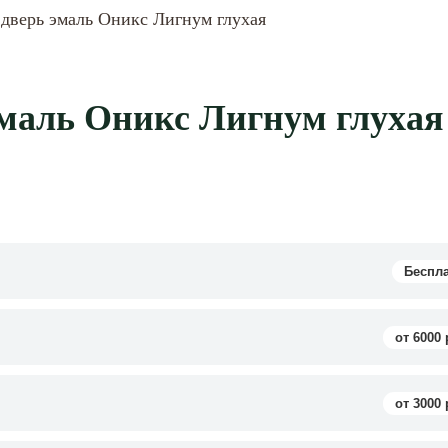
дверь эмаль Оникс Лигнум глухая
маль Оникс Лигнум глухая
Беспл
от 6000 
от 3000 