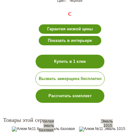
Цвет: чёрная
c
Гарантия низкой цены
Показать в интерьере
Купить в 1 клик
Вызвать замерщика бесплатно
Рассчитать комплект
Товары этой серии:
белая
Эмаль
эмаль
1015
базовая