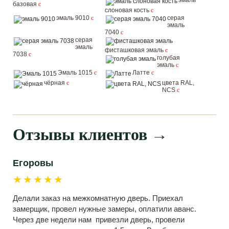
эмаль
базовая
c
слоновая кость
c
эмаль 9010
c
серая
эмаль
7040
c
серая
эмаль
фисташковая эмаль
c
7038
c
голубая
эмаль
c
Эмаль 1015
c
Латте
c
чёрная
c
цвета RAL,
NCS
c
Отзывы клиентов
→
Егоровы
★★★★★
Делали заказ на межкомнатную дверь. Приехал
замерщик, провел нужные замеры, оплатили аванс.
Через две недели нам привезли дверь, провели