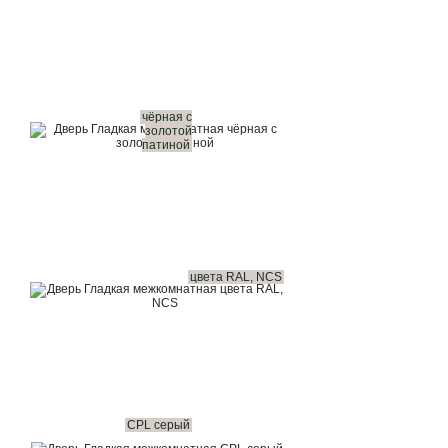
чёрная с
золотой
патиной
цвета RAL, NCS
CPL серый