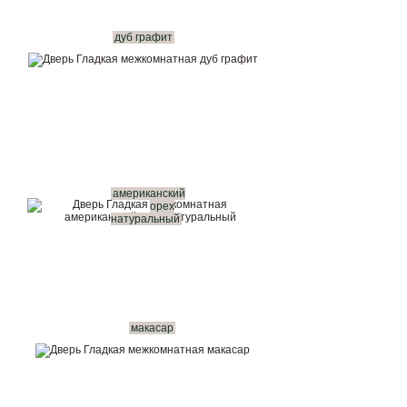
дуб графит
американский
орех
натуральный
макасар