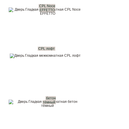
CPL Noce
EFFETTO
CPL лофт
бетон
тёмный