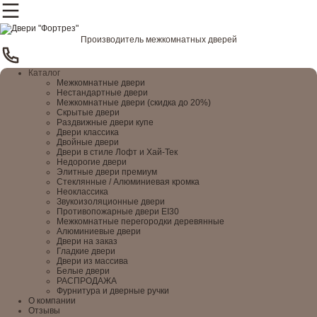
Производитель межкомнатных дверей
Каталог
Межкомнатные двери
Нестандартные двери
Межкомнатные двери (скидка до 20%)
Скрытые двери
Раздвижные двери купе
Двери классика
Двойные двери
Двери в стиле Лофт и Хай-Тек
Недорогие двери
Элитные двери премиум
Стеклянные / Алюминиевая кромка
Неоклассика
Звукоизоляционные двери
Противопожарные двери EI30
Межкомнатные перегородки деревянные
Алюминиевые двери
Двери на заказ
Гладкие двери
Двери из массива
Белые двери
РАСПРОДАЖА
Фурнитура и дверные ручки
О компании
Отзывы