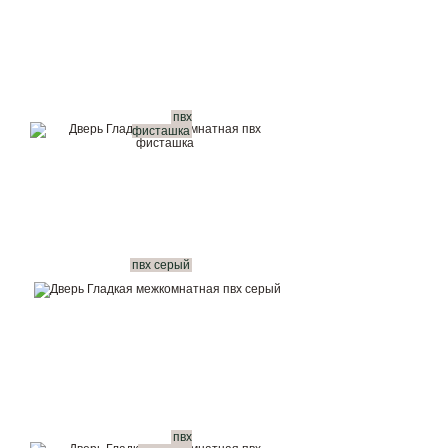
пвх
фисташка
пвх серый
пвх