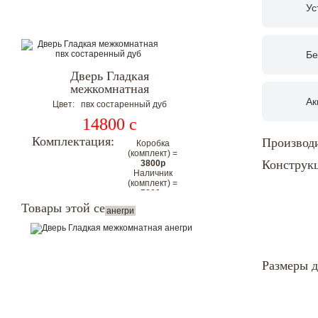
Ус
Бе
Дверь Гладкая
межкомнатная
Ак
Цвет: пвх состаренный дуб
14800
c
Комплектация:
Производи
Коробка
(комплект) =
Конструк
3800р
Наличник
(комплект) =
5800р
Цена
Товары этой серии:
анегри
комплекта с
коробкой и
наличниками
на 2
Размеры 
стороны:
24400р
Цена со скидкой.
Гарантия низкой цены