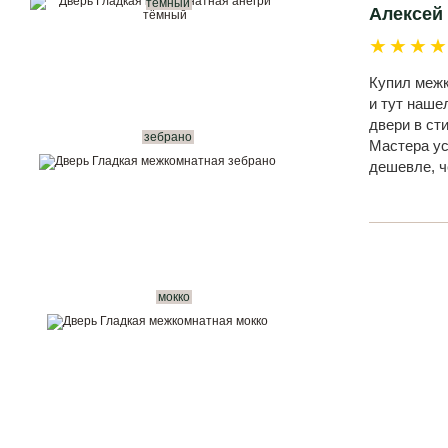
тёмный
Алексей
★★★
Купил межк
и тут наше
двери в ст
зебрано
Мастера ус
дешевле, ч
мокко