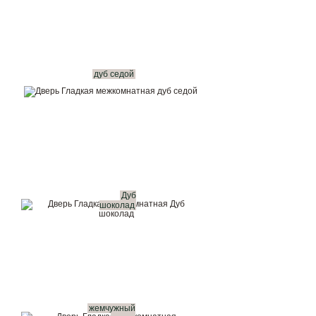
дуб седой
Дуб
шоколад
жемчужный