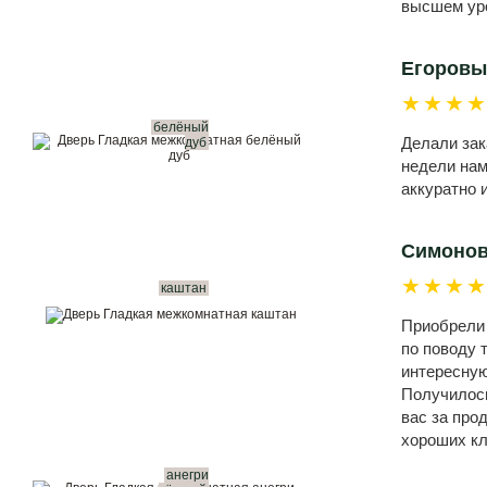
высшем ур
Егоровы
★★★
белёный
Делали зак
дуб
недели нам
аккуратно 
Симоно
★★★
каштан
Приобрели 
по поводу 
интересную
Получилось
вас за про
хороших кл
анегри