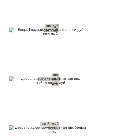
пвх дуб
светлый
пвх
выбеленный
дуб
пвх белый
ясень