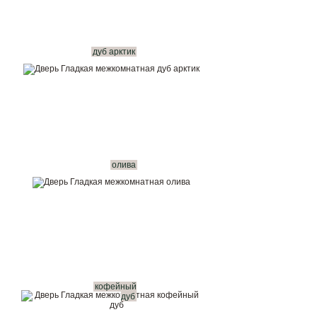
дуб арктик
олива
кофейный
дуб