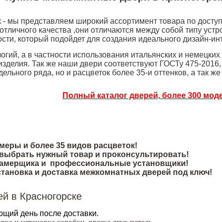
- мы представляем широкий ассортимент товара по доступн
личного качества ,они отличаются между собой типу устро
сти, который подойдет для создания идеального дизайн-ин
гий, а в частности использования итальянских и немецких 
изделия. Так же наши двери соответствуют ГОСТу 475-201
ельного ряда, но и расцветок более 35-и оттенков, а так ж
Полный каталог дверей, более 300 моде
еры и более 35 видов расцветок!
выбрать нужный товар и проконсультировать!
 замерщика и профессиональные установщики!
становка и доставка межкомнатных дверей под ключ!
ей в Красногорске
ющий день после доставки.