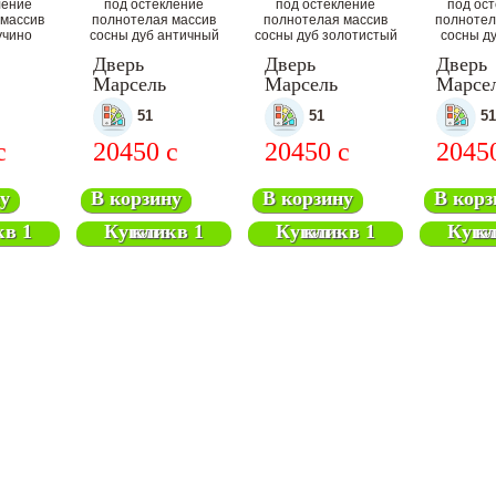
Дверь
Дверь
Дверь
Марсель
Марсель
Марсе
атная
межкомнатная
межкомнатная
межко
51
51
51
c
20450
c
20450
c
2045
у
В корзину
В корзину
В корз
ик
Купить в 1 клик
Купить в 1 клик
Купить 