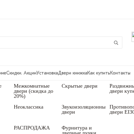
ние
Скидки. Акции
Установка
Двери книжка
Как купить
Контакты
е
Межкомнатные
Скрытые двери
Раздвижн
двери (скидка до
двери куп
20%)
Неоклассика
Звукоизоляционные
Противоп
двери
двери EI3
РАСПРОДАЖА
Фурнитура и
дверные ручки