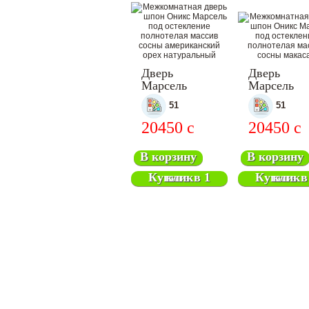
Дверь
Дверь
Марсель
Марсель
межкомнатная
межкомнат
51
51
20450
c
20450
c
В корзину
В корзину
Купить в 1 клик
Купить в 1 клик