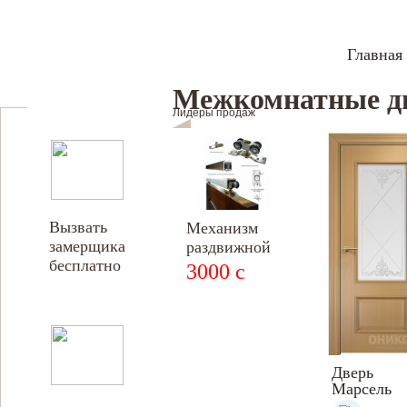
Главная
Межкомнатные дв
Лидеры продаж
Вызвать
Механизм
замерщика
раздвижной
бесплатно
двери
3000
c
Дверь
Марсель
межкомна