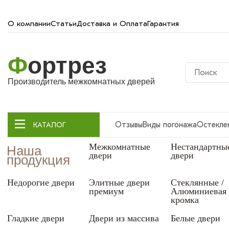
О компании
Статьи
Доставка и Оплата
Гарантия
Ф
ортрез
Производитель межкомнатных дверей
Отзывы
Виды погонажа
Остекле
КАТАЛОГ
Межкомнатные
Нестандартны
Наша
двери
двери
продукция
Недорогие двери
Элитные двери
Стеклянные /
премиум
Алюминиевая
кромка
Гладкие двери
Двери из массива
Белые двери