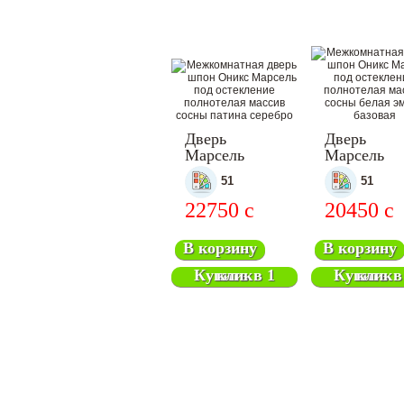
Дверь
Дверь
Марсель
Марсель
межкомнатная
межкомнат
51
51
22750
c
20450
c
В корзину
В корзину
Купить в 1 клик
Купить в 1 клик