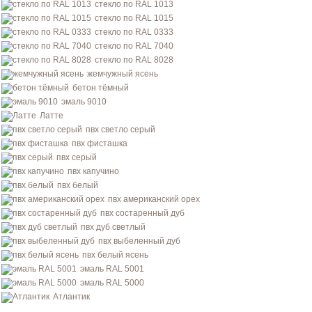
стекло по RAL 1013
стекло по RAL 1015
стекло по RAL 0333
стекло по RAL 7040
стекло по RAL 8028
жемчужный ясень
бетон тёмный
эмаль 9010
Латте
пвх светло серый
пвх фисташка
пвх серый
пвх капучино
пвх белый
пвх американский орех
пвх состаренный дуб
пвх дуб светлый
пвх выбеленный дуб
пвх белый ясень
эмаль RAL 5001
эмаль RAL 5000
Атлантик