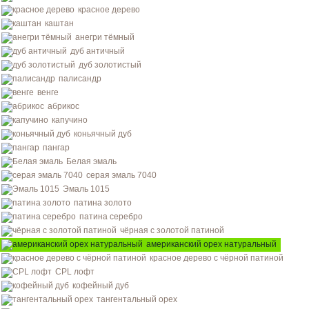
красное дерево
каштан
анегри тёмный
дуб античный
дуб золотистый
палисандр
венге
абрикос
капучино
коньячный дуб
пангар
Белая эмаль
серая эмаль 7040
Эмаль 1015
патина золото
патина серебро
чёрная с золотой патиной
американский орех натуральный
красное дерево с чёрной патиной
CPL лофт
кофейный дуб
тангентальный орех