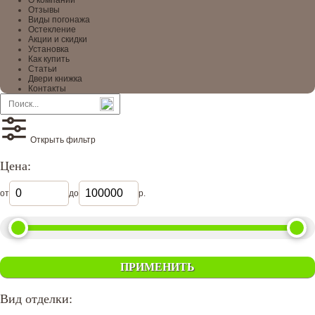
О компании
Отзывы
Виды погонажа
Остекление
Акции и скидки
Установка
Как купить
Статьи
Двери книжка
Контакты
Открыть фильтр
Цена:
от
до
р.
ПРИМЕНИТЬ
Вид отделки: