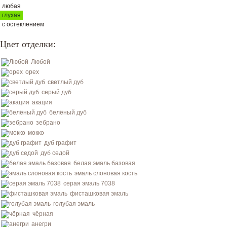
любая
глухая
с остеклением
Цвет отделки:
Любой
орех
светлый дуб
серый дуб
акация
белёный дуб
зебрано
мокко
дуб графит
дуб седой
белая эмаль базовая
эмаль слоновая кость
серая эмаль 7038
фисташковая эмаль
голубая эмаль
чёрная
анегри