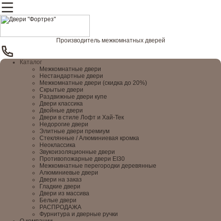
Производитель межкомнатных дверей
Каталог
Межкомнатные двери
Нестандартные двери
Межкомнатные двери (скидка до 20%)
Скрытые двери
Раздвижные двери купе
Двери классика
Двойные двери
Двери в стиле Лофт и Хай-Тек
Недорогие двери
Элитные двери премиум
Стеклянные / Алюминиевая кромка
Неоклассика
Звукоизоляционные двери
Противопожарные двери EI30
Межкомнатные перегородки деревянные
Алюминиевые двери
Двери на заказ
Гладкие двери
Двери из массива
Белые двери
РАСПРОДАЖА
Фурнитура и дверные ручки