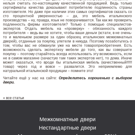
нельзя считать по-настоящему качественной продукцией. Ведь только
сертификаты качества доказывают потребителю подлинность страны
изготовителя. Но даже при наличии этих самых сертификатов сказать со
сто процентной уверенностью – да, это мебель итальянского
производства – ну, правда, язык не поворачивается. Так как же проверить
подлинность фирмы изготовителя? Только с помощью специалистов-
экспертов. Отдать мебель на «проверку» - обязанность каждого
потребителя – ведь вы не хотите, чтобы ваши деньги (кстати, в не очень-
то и маленьком размере за один образец итальянских межкомнатных
дверей), отданные за покупку, улетели в никуда. Поэтому позаботьтесь о
том, чтобы вас не обманули уже на месте товароприобретения. Есть
возможность сделать экспертизу мебели до того, как вы совершите
покупку – поэтому старайтесь всегда использовать эту возможность, если
не в самом магазине (зачастую там таких экспертов нет), то дома. Иначе
может оказаться, что вроде бы итальянская мебель (качественный!!!!!!
товар) через год и вовсе – развалится. Это неприемлемо для
натуральной итальянской продукции – помните это!
Читайте ещё у нас на сайте:
Определитесь хорошенько с выбором
двери
.
« все статьи
Межкомнатные двери
Нестандартные двери