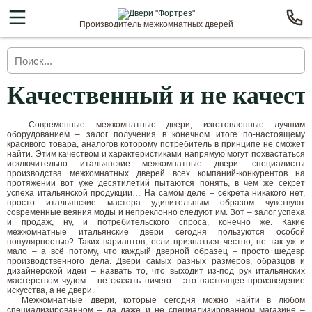
Производитель межкомнатных дверей
Качественный и не качест
Современные межкомнатные двери, изготовленные лучшим
оборудованием – залог получения в конечном итоге по-настоящему
красивого товара, аналогов которому потребитель в принципе не сможет
найти. Этим качеством и характеристиками напрямую могут похвастаться
исключительно итальянские межкомнатные двери. специалисты
производства межкомнатных дверей всех компаний-конкурентов на
протяжении вот уже десятилетий пытаются понять, в чём же секрет
успеха итальянской продукции… На самом деле – секрета никакого нет,
просто итальянские мастера удивительным образом чувствуют
современные веяния моды и непреклонно следуют им. Вот – залог успеха
и продаж, ну, и потребительского спроса, конечно же. Какие
межкомнатные итальянские двери сегодня пользуются особой
популярностью? Таких вариантов, если признаться честно, не так уж и
мало – а всё потому, что каждый дверной образец – просто шедевр
производственного дела. Двери самых разных размеров, образцов и
дизайнерской идеи – назвать то, что выходит из-под рук итальянских
мастерством чудом – не сказать ничего – это настоящее произведение
искусства, а не двери.
Межкомнатные двери, которые сегодня можно найти в любом
специализированном – да даже и не специализированном магазине –