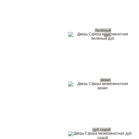
белёный
дуб
мокко
дуб седой