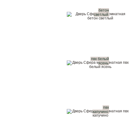
бетон
светлый
пвх белый
ясень
пвх
капучино