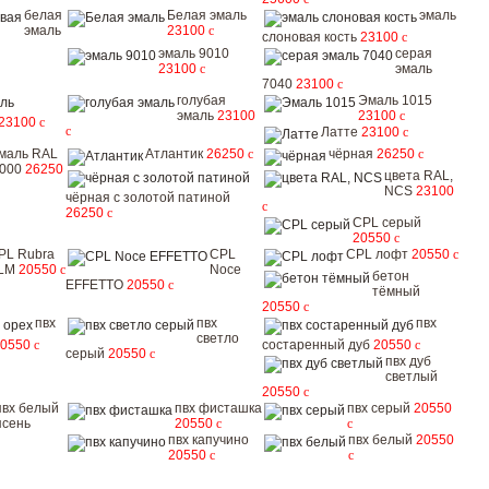
белая
Белая эмаль
эмаль
эмаль
23100
c
слоновая кость
23100
c
эмаль 9010
серая
23100
c
эмаль
7040
23100
c
голубая
Эмаль 1015
эмаль
23100
23100
c
23100
c
c
Латте
23100
c
маль RAL
Атлантик
26250
c
чёрная
26250
c
000
26250
цвета RAL,
NCS
23100
чёрная с золотой патиной
c
26250
c
CPL серый
20550
c
PL Rubra
CPL
CPL лофт
20550
c
LM
20550
c
Noce
бетон
EFFETTO
20550
c
тёмный
20550
c
пвх
пвх
пвх
светло
20550
c
состаренный дуб
20550
c
серый
20550
c
пвх дуб
светлый
20550
c
пвх белый
пвх фисташка
пвх серый
20550
ясень
20550
c
c
пвх капучино
пвх белый
20550
20550
c
c