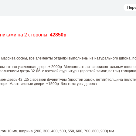
Пер
чниками на 2 стороны:
42850р
 массива сосны, все элементы отделки выполнены из натурального шпона, п
комнатная усиленная дверь + 2000р. Межкомнатная с горизонтальным шпоно
лнением дверь 32 Дб с врезкой фурнитуры (простой замок, петли) толщин
м дверь 42 Дб с врезкой фурнитуры (простой замок, петли)толщина полотн
вери
. Маятниковые двери. +1500р. без текстуры дерева
ом 10 мм, ширина (200, 300, 400, 500, 550, 600, 700, 800, 900) мм