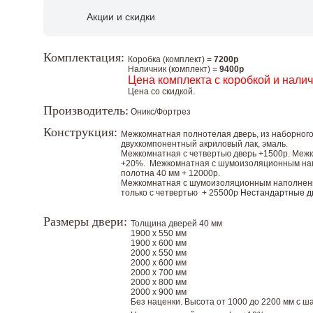
Акции и скидки
Комплектация:
Коробка (комплект) =
7200р
Наличник (комплект) =
9400р
Цена комплекта с коробкой и нали
Цена со скидкой.
Производитель:
Оникс/Фортрез
Конструкция:
Межкомнатная полнотелая дверь, из наборного
двухкомпонентный акриловый лак, эмаль.
Межкомнатная с четвертью дверь +1500р. Меж
+20%. Межкомнатная с шумоизоляционным напо
полотна 40 мм + 12000р.
Межкомнатная с шумоизоляционным наполнение
только с четвертью + 25500р
Нестандартные д
Размеры двери:
Толщина дверей 40 мм
1900 х 550 мм
1900 х 600 мм
2000 х 550 мм
2000 х 600 мм
2000 х 700 мм
2000 х 800 мм
2000 х 900 мм
Без наценки. Высота от 1000 до 2200 мм с шаг