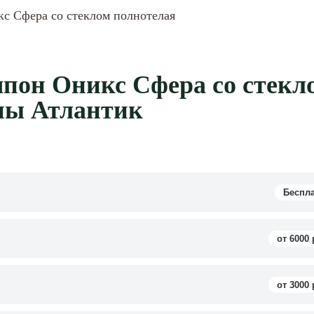
с Сфера со стеклом полнотелая
пон Оникс Сфера со стекл
сны Атлантик
Беспл
от 6000 
от 3000 