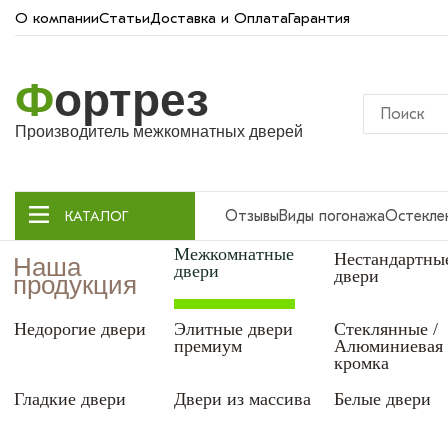
О компании
Статьи
Доставка и Оплата
Гарантия
Ф
ортрез
Производитель межкомнатных дверей
Отзывы
Виды погонажа
Остекле
КАТАЛОГ
Межкомнатные
Нестандартны
Наша
двери
двери
продукция
Недорогие двери
Элитные двери
Стеклянные /
премиум
Алюминиевая
кромка
Гладкие двери
Двери из массива
Белые двери