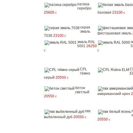
патина
серебро
25600
c
базовая
23100
c
серая
эмаль
фисташковая эмаль
7038
23100
c
эмаль RAL
э
5001
26250
5
c
c
CPL
C
тёмно
E
серый
20550
c
бетон
светлый
американский орех
20550
c
пвх
выбеленный дуб
20550
c
20550
c