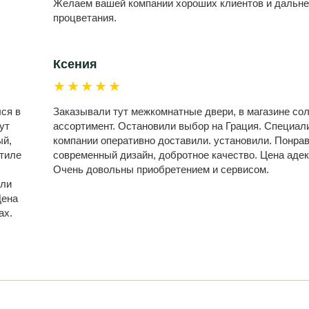
Желаем вашей компании хороших клиентов и дальн
процветания.
Ксения
★★★★★
лся в
Заказывали тут межкомнатные двери, в магазине со
ут
ассортимент. Остановили выбор на Грация. Специал
ый,
компании оперативно доставили. установили. Понра
стиле
современный дизайн, добротное качество. Цена адек
Очень довольны приобретением и сервисом.
или
Цена
ах.