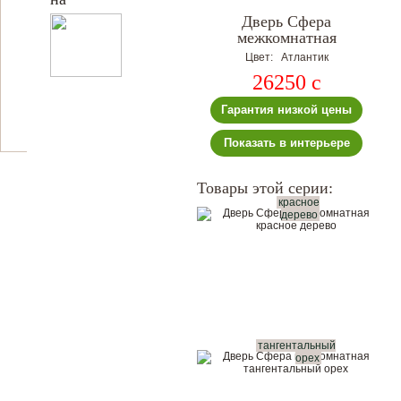
Дверь Сфера
межкомнатная
Цвет: Атлантик
26250
c
Гарантия низкой цены
Показать в интерьере
Товары этой серии:
красное
дерево
тангентальный
орех