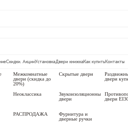
ние
Скидки. Акции
Установка
Двери книжка
Как купить
Контакты
е
Межкомнатные
Скрытые двери
Раздвижн
двери (скидка до
двери куп
20%)
Неоклассика
Звукоизоляционные
Противоп
двери
двери EI3
РАСПРОДАЖА
Фурнитура и
дверные ручки