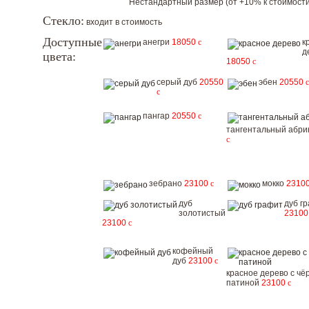
Нестандартный размер (от +10% к стоимости
Стекло:
входит в стоимость
Доступные
анегри
18050
c
к
д
цвета:
18050
c
серый дуб
20550
эбен
20550
c
c
пангар
20550
c
тангентальный абри
c
зебрано
23100
c
мокко
2310
дуб
дуб г
золотистый
2310
23100
c
кофейный
дуб
23100
c
красное дерево с чё
патиной
23100
c