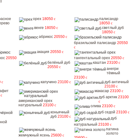
)
расное
орех
18050
c
палисандр
ерево
18050
c
венге
18050
c
светлый дуб
18050
c
абрикос
20550
c
бразильский палисандр
20550
c
акация
20550
c
кос
20550
тангентальный орех
20550
c
белёный дуб
каштан
23100
c
20550
c
анегри
тёмный
23100
c
0
c
капучино
23100
c
дуб античный
23100
c
рафит
макасар
23100
c
0
c
дуб арктик
23100
американский орех
c
натуральный
23100
c
олива
23100
c
коньячный
дуб седой
23100
c
дуб
23100
c
дуб
рной
натуральный
23100
c
патина
золото
жемчужный ясень
25600
c
25600
c