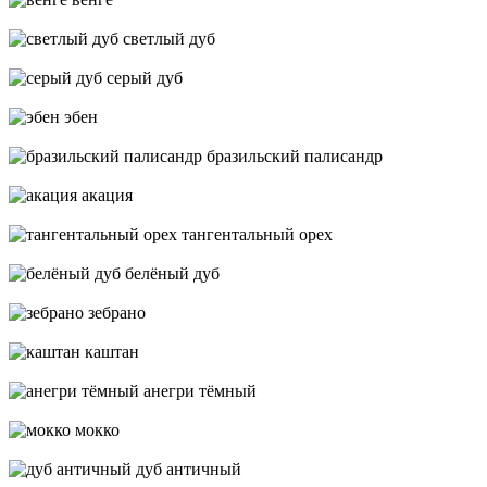
светлый дуб
серый дуб
эбен
бразильский палисандр
акация
тангентальный орех
белёный дуб
зебрано
каштан
анегри тёмный
мокко
дуб античный