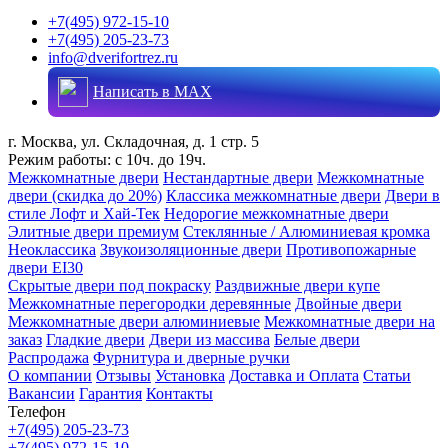
+7(495) 972-15-10
+7(495) 205-23-73
info@dverifortrez.ru
Написать в MAX
г. Москва, ул. Складочная, д. 1 стр. 5
Режим работы:
с 10ч. до 19ч.
Межкомнатные двери
Нестандартные двери
Межкомнатные
двери (скидка до 20%)
Классика межкомнатные двери
Двери в
стиле Лофт и Хай-Тек
Недорогие межкомнатные двери
Элитные двери премиум
Стеклянные / Алюминиевая кромка
Неоклассика
Звукоизоляционные двери
Противопожарные
двери EI30
Скрытые двери под покраску
Раздвижные двери купе
Межкомнатные перегородки деревянные
Двойные двери
Межкомнатные двери алюминиевые
Межкомнатные двери на
заказ
Гладкие двери
Двери из массива
Белые двери
Распродажа
Фурнитура и дверные ручки
О компании
Отзывы
Установка
Доставка и Оплата
Статьи
Вакансии
Гарантия
Контакты
Телефон
+7(495) 205-23-73
+7(495) 972-15-10