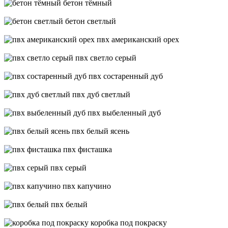
бетон тёмный
бетон светлый
пвх американский орех
пвх светло серый
пвх состаренный дуб
пвх дуб светлый
пвх выбеленный дуб
пвх белый ясень
пвх фисташка
пвх серый
пвх капучино
пвх белый
коробка под покраску