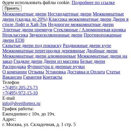
будем использовать файлы cookie.
Подробнее по ссылке
Принять
Межкомнатные двери
Нестандартные двери
Межкомнатные
двери (скидка до 20%)
Классика межкомнатные двери
Двери в
стиле Лофт и Хай-Тек
Недорогие межкомнатные двери
Элитные двери премиум
Стеклянные / Алюминиевая кромка
Неоклассика
Звукоизоляционные двери
Противопожарные
двери EI30
Скрытые двери под покраску
Раздвижные двери купе
Межкомнатные перегородки деревянные
Двойные двери
Межкомнатные двери алюминиевые
Межкомнатные двери на
заказ
Гладкие двери
Двери из массива
Белые двери
Распродажа
Фурнитура и дверные ручки
О компании
Отзывы
Установка
Доставка и Оплата
Статьи
Вакансии
Гарантия
Контакты
Телефон
+7(495) 205-23-73
+7(495) 972-15-10
E-mail
info@dverifortrez.ru
График работы:
Ежендневно с 10ч. до 19ч.
Адрес:
г. Москва, ул. Складочная, д. 1 стр. 5