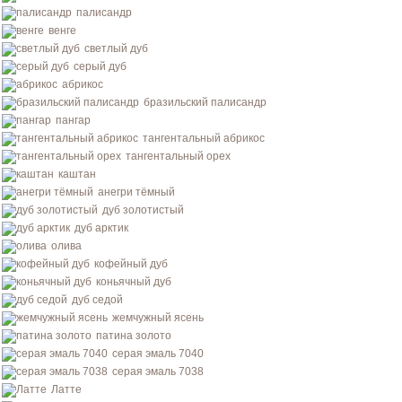
палисандр
венге
светлый дуб
серый дуб
абрикос
бразильский палисандр
пангар
тангентальный абрикос
тангентальный орех
каштан
анегри тёмный
дуб золотистый
дуб арктик
олива
кофейный дуб
коньячный дуб
дуб седой
жемчужный ясень
патина золото
серая эмаль 7040
серая эмаль 7038
Латте