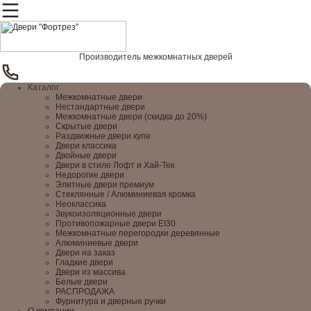
Производитель межкомнатных дверей
Каталог
Межкомнатные двери
Нестандартные двери
Межкомнатные двери (скидка до 20%)
Скрытые двери
Раздвижные двери купе
Двери классика
Двойные двери
Двери в стиле Лофт и Хай-Тек
Недорогие двери
Элитные двери премиум
Стеклянные / Алюминиевая кромка
Неоклассика
Звукоизоляционные двери
Противопожарные двери EI30
Межкомнатные перегородки деревянные
Алюминиевые двери
Двери на заказ
Гладкие двери
Двери из массива
Белые двери
РАСПРОДАЖА
Фурнитура и дверные ручки