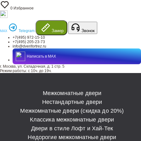
0
Избранное
Замер
Звонок
Telegram
MAX
+7(495) 972-15-10
+7(495) 205-23-73
info@dverifortrez.ru
Написать в MAX
г. Москва, ул. Складочная, д. 1 стр. 5
Режим работы:
с 10ч. до 19ч.
Межкомнатные двери
Нестандартные двери
Межкомнатные двери (скидка до 20%)
Классика межкомнатные двери
Двери в стиле Лофт и Хай-Тек
Недорогие межкомнатные двери