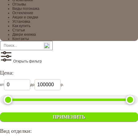
О компании
Отзывы
Виды погонажа
Остекление
Акции и скидки
Установка
Как купить
Статьи
Двери книжка
Контакты
Открыть фильтр
Цена:
от
до
р.
ПРИМЕНИТЬ
Вид отделки: