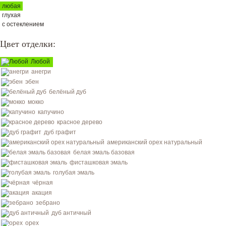
любая
глухая
с остеклением
Цвет отделки:
Любой
анегри
эбен
белёный дуб
мокко
капучино
красное дерево
дуб графит
американский орех натуральный
белая эмаль базовая
фисташковая эмаль
голубая эмаль
чёрная
акация
зебрано
дуб античный
орех