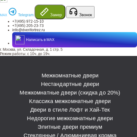
Замер
Звонок
Telegram
MAX
+7(495) 972-15-10
+7(495) 205-23-73
info@dverifortrez.ru
Написать в MAX
г. Москва, ул. Складочная, д. 1 стр. 5
Режим работы:
с 10ч. до 19ч.
Межкомнатные двери
Нестандартные двери
Межкомнатные двери (скидка до 20%)
Классика межкомнатные двери
Двери в стиле Лофт и Хай-Тек
Недорогие межкомнатные двери
Элитные двери премиум
Стеклянные / Алюминиевая кромка