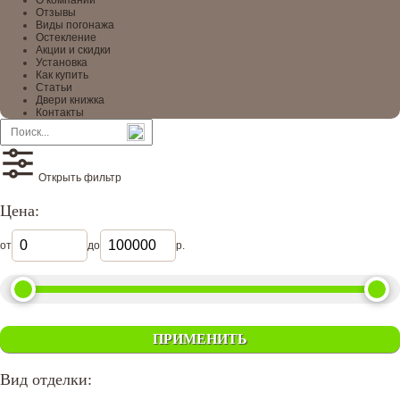
О компании
Отзывы
Виды погонажа
Остекление
Акции и скидки
Установка
Как купить
Статьи
Двери книжка
Контакты
Открыть фильтр
Цена:
от
до
р.
ПРИМЕНИТЬ
Вид отделки: