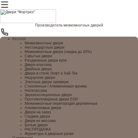
Производитель межкомнатных дверей
Каталог
Межкомнатные двери
Нестандартные двери
Межкомнатные двери (скидка до 20%)
Скрытые двери
Раздвижные двери купе
Двери классика
Двойные двери
Двери в стиле Лофт и Хай-Тек
Недорогие двери
Элитные двери премиум
Стеклянные / Алюминиевая кромка
Неоклассика
Звукоизоляционные двери
Противопожарные двери EI30
Межкомнатные перегородки деревянные
Алюминиевые двери
Двери на заказ
Гладкие двери
Двери из массива
Белые двери
РАСПРОДАЖА
Фурнитура и дверные ручки